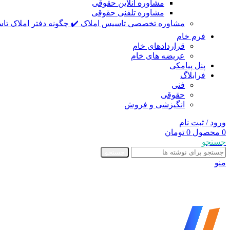
مشاوره آنلاین حقوقی
مشاوره تلفنی حقوقی
مشاوره تخصصی تاسیس املاک ✔️ چگونه دفتر املاک تاس
فرم خام
قراردادهای خام
عریضه های خام
پنل پیامکی
فرابلاگ
فنی
حقوقی
انگیزشی و فروش
ورود / ثبت نام
0
محصول
0
تومان
جستجو
جستجو
منو