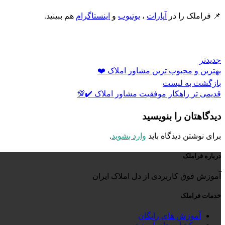
📌 فراملک را در
آپارات
،
یوتیوب
و
اینستاگرام
هم ببینید.
جدیدتر
بهترین و محبوب ترین مشاور املاک ❤️
بازگشت به لیست
قدیمی تر
راهکار موفقیت مشاور املاک ✔️💯
دیدگاهتان را بنویسید
برای نوشتن دیدگاه باید
وارد بشوید
.
درباره فراملک
آموزش فوق کاربردی از دل املاک ایران
خدمات فراملک
آموزش های رایگان