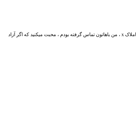
زمانی که تماس میگیری با مالک و متقاضی ، از تلفن ثابت دفتر و اون پاسخ نمیده ، سریع با تلفن همراهت یه پیام میزاری که : فراز هستم از املاک x ، من باهاتون تماس گرفته بودم ، محبت میکنید که اگر آزاد