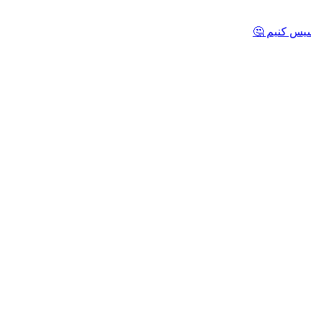
یس کنیم 🤔