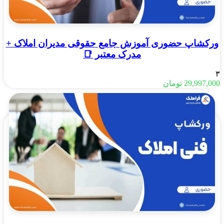
ورکشاپ حضوری آموزش جامع حقوقی مدیران املاک +
مدرک معتبر 📑
۳
29,997,000
تومان