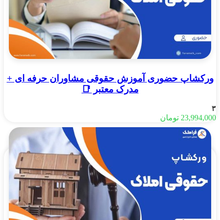
ورکشاپ حضوری آموزش حقوقی مشاوران حرفه ای +
مدرک معتبر 📑
۳
23,994,000
تومان