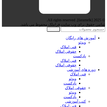
© 2025 [faramelk]. All rights reserved.
تمامی حقوق برای وب سایت فراملک محفوظ می باشد.
جستجو
آموزش های رایگان
ویدئو
فنی املاک
حقوقی املاک
پادکست
فنی املاک
حقوقی املاک
دوره های آموزشی
فنی املاک
ویدئو
پادکست
حقوقی املاک
ویدئو
پادکست
کتب آموزشی
فنی املاک