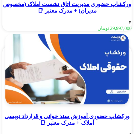
ورکشاپ حضوری مدیریت اتاق نشست املاک (مخصوص
مدیران) + مدرک معتبر 📑
۴
29,997,000
تومان
ورکشاپ حضوری آموزش سند خوانی و قرارداد نویسی
املاک + مدرک معتبر 📑