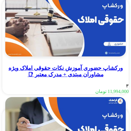
ورکشاپ حضوری آموزش نکات حقوقی املاک ویژه
مشاوران مبتدی + مدرک معتبر 📑
۳
11,994,000
تومان