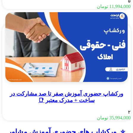
۵
11,994,000
تومان
ورکشاپ حضوری آموزش صفر تا صد مشارکت در
ساخت + مدرک معتبر 📑
۲
35,994,000
تومان
⭐️ ورکشاپ های حضوری آموزش مشاور