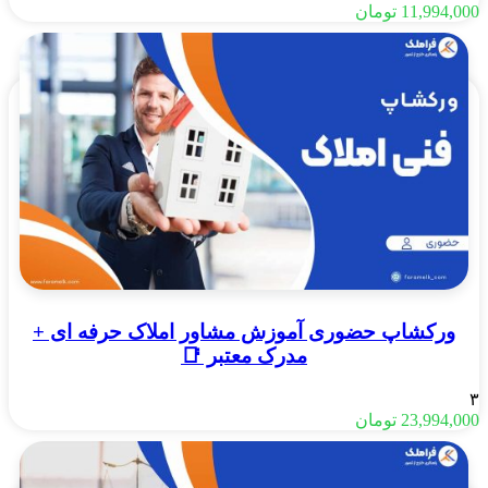
11,994,000
تومان
ورکشاپ حضوری آموزش مشاور املاک حرفه ای +
مدرک معتبر 📑
۳
23,994,000
تومان