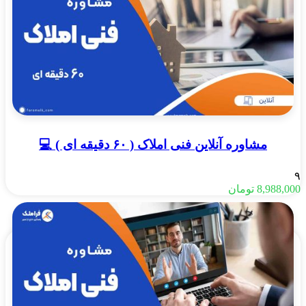
مشاوره آنلاین فنی املاک ( ۶۰ دقیقه ای ) 💻
۹
8,988,000
تومان