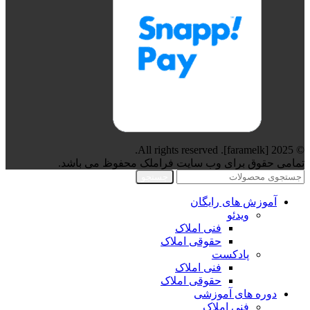
© 2025 [faramelk]. All rights reserved.
تمامی حقوق برای وب سایت فراملک محفوظ می باشد.
جستجو
آموزش های رایگان
ویدئو
فنی املاک
حقوقی املاک
پادکست
فنی املاک
حقوقی املاک
دوره های آموزشی
فنی املاک