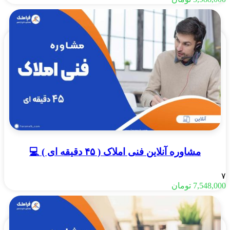
مشاوره آنلاین فنی املاک ( ۴۵ دقیقه ای ) 💻
۷
7,548,000
تومان