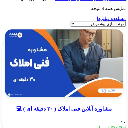
نمایش همه 4 نتیجه
مشاهده فیلترها
مشاوره آنلاین فنی املاک ( ۳۰ دقیقه ای ) 💻
۱۰
5,988,000
تومان