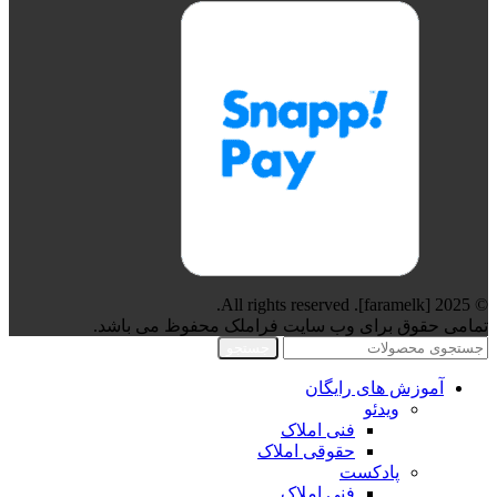
© 2025 [faramelk]. All rights reserved.
تمامی حقوق برای وب سایت فراملک محفوظ می باشد.
جستجو
آموزش های رایگان
ویدئو
فنی املاک
حقوقی املاک
پادکست
فنی املاک