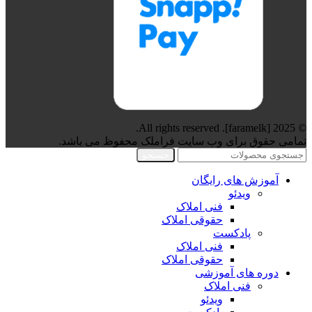
© 2025 [faramelk]. All rights reserved.
تمامی حقوق برای وب سایت فراملک محفوظ می باشد.
جستجو
آموزش های رایگان
ویدئو
فنی املاک
حقوقی املاک
پادکست
فنی املاک
حقوقی املاک
دوره های آموزشی
فنی املاک
ویدئو