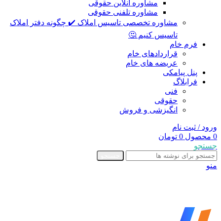
مشاوره آنلاین حقوقی
مشاوره تلفنی حقوقی
مشاوره تخصصی تاسیس املاک ✔️ چگونه دفتر املاک
تاسیس کنیم 🤔
فرم خام
قراردادهای خام
عریضه های خام
پنل پیامکی
فرابلاگ
فنی
حقوقی
انگیزشی و فروش
ورود / ثبت نام
0
محصول
0
تومان
جستجو
جستجو
منو