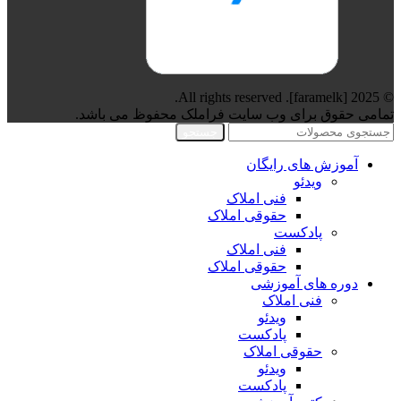
© 2025 [faramelk]. All rights reserved.
تمامی حقوق برای وب سایت فراملک محفوظ می باشد.
جستجو
آموزش های رایگان
ویدئو
فنی املاک
حقوقی املاک
پادکست
فنی املاک
حقوقی املاک
دوره های آموزشی
فنی املاک
ویدئو
پادکست
حقوقی املاک
ویدئو
پادکست