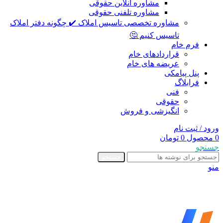
مشاوره آنلاین حقوقی
مشاوره تلفنی حقوقی
مشاوره تخصصی تاسیس املاک ✔️ چگونه دفتر املاک
تاسیس کنیم 🤔
فرم خام
قراردادهای خام
عریضه های خام
پنل پیامکی
فرابلاگ
فنی
حقوقی
انگیزشی و فروش
ورود / ثبت نام
0
محصول
0
تومان
جستجو
جستجو
منو