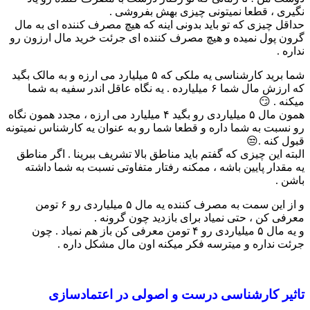
نگیری ، قطعا نمیتونی چیزی بهش بفروشی .
حداقل چیزی که تو باید بدونی اینه که هیچ مصرف کننده ای به مال
گرون پول نمیده و هیچ مصرف کننده ای جرئت خرید مال ارزون رو
نداره .
شما برید کارشناسی یه ملکی که ۵ میلیارد می ارزه و به مالک بگید
که ارزش مال شما ۶ میلیارده . یه نگاه عاقل اندر سفیه به شما
میکنه . 😏
همون مال ۵ میلیاردی رو بگید ۴ میلیارد می ارزه ، مجدد همون نگاه
رو نسبت به شما داره و قطعا شما رو به عنوان یه کارشناس نمیتونه
قبول کنه .😒
البته این چیزی که گفتم باید مناطق بالا تشریف ببرینا . اگر مناطق
یه مقدار پایین باشه ، ممکنه رفتار متفاوتی نسبت به شما داشته
باشن .
و از این سمت به مصرف کننده یه مال ۵ میلیاردی رو ۶ تومن
معرفی کن ، حتی نمیاد برای بازدید چون گرونه .
و یه مال ۵ میلیاردی رو ۴ تومن معرفی کن باز هم نمیاد . چون
جرئت نداره و میترسه فکر میکنه اون مال مشکل داره .
تاثیر کارشناسی درست و اصولی در اعتمادسازی