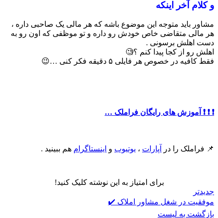
و کلام آخر اینکه
مشاور باید متوجه این موضوع باشه که هر مالی یک صاحبی داره ،
هر مالی متقاضی خاص خودش رو داره و تو موظفی که اون رو به
دست اهلش برسونی .
اهلش رو از کجا پیدا کنم ؟🧐
فقط کافیه در خصوص هر فایلی ۵ دقیقه فکر کنی …😉
❗️ ❗️ ❗️ آموزش های رایگان فراملک …
📌 فراملک را در
آپارات
،
یوتیوب
و
اینستاگرام
هم ببینید .
برای امتیاز به این نوشته کلیک کنید!
جدیدتر
موفقیت در شغل مشاور املاک ✔️
بازگشت به لیست