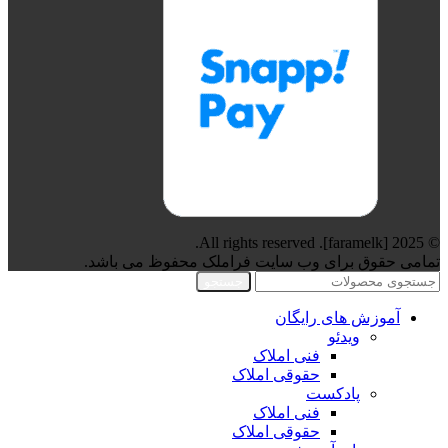
© 2025 [faramelk]. All rights reserved.
تمامی حقوق برای وب سایت فراملک محفوظ می باشد.
جستجو
آموزش های رایگان
ویدئو
فنی املاک
حقوقی املاک
پادکست
فنی املاک
حقوقی املاک