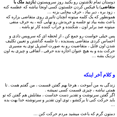
دوستان تمام تلاشتون رو بکنید روز سرویستون (
بازدید ملک با
متقاضی
) یا فیکس کردن جلستون کسی اونجا نباشه که عطسه کنه
، زود بره ، دیر بیاد ، حرف بیجایی بزنه …
همونطور که یک کلمه میتونه آنچنان تاثیری روی متقاضی بزاره که
باعث بشه بیاد تو جلسه و خریدش رو نهایی کنه ، یه حرف منفی
میتونه صد برابر اون ، شکننده و خراب کننده کار تو باشه .
پس خیلی حواست رو جمع کن ، از لحظه ای که سرویس دادی و
احساس کردی متقاضی پسندیده ، تا جلسه گذاشتن و تعیین تکلیف
شدن اون فایل ، متقاضیت رو به صورت استریل توی یه مسیری
حرکت بده و به هیچ عنوان اجازه نده حرفی ، اتفاقی و چیزی به اون
نزدیک بشه …
و کلام آخر اینکه
زندگی به من آموخت ، هرجا بهم گفتن قسمت ، من گفتم همت . تا
همتی نباشه ، چیزی قسمت کسی نمیشه .
اگر گفتن سرنوشت و تقدیر دست خداست ، مقابلش هم گفتن که تو
باید حرکت کنی تا برکتشو ، توی اون تقدیر و سرنوشته خدا بهت بده
…
دمتون گرم که باعث میشید مردم حرکت کنن …