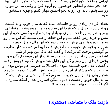
ایرانی جماعت خوراکش اینه که بگه قسمت نبود ، تقدیر ما این نبود ،
خدا نخواست و اینطور خودشون رو آروم کنن و وقتی ما این موارد
رو میدونیم ، باید اونا رو به نحو احسن مهار کنیم و بهونه دستشون
ندیم .
تعداد افرادی زیادی رو تو جلسات دیدم که یه مال خوب و به قیمت
رو نخریده با خیال اینکه فردا این میاد و به من میفروشه ، متقاضی
بهتر با شرایط پرداخت بهتری تو بازار وجود نداره و کسی خریدار این
نیس و خریدارش فقط منم و این قطعا راضی میشه که این مال رو
به من بده و هرچی بهش توضیح دادیم که این مال ، مال خوبیه ،
شرایط و قیمتش خوبه ، متقاضیش قطعا پیدا میشه ، مشابه نداره ،
تو گوشش نرفت که نرفت ! و گفته که عاقا من بهتر از شما
تشخیص میدم ، اجازه بدین که چند ساعت از این موضوع بگذره و
وقتی فردای اون روز پیگیر این فایل شد و بهش گفتیم فروش رفته
، گفت : عه ، خب قسمت نبوده ، احتمالا یه خیریتی هم توش بوده . و
ما بابت اینکه بیشتر از این خراب نشه حالش ، تایید کردیمو ازش رد
شدیم ولی جدا از اون خیریته ، من میگم که یه خریتی توش بوده که
ما یه مال خوبو از دست دادیم ، میگن قمارباز بعد از اینکه میبازه ،
اگر نگه به … جهنم ، سکته میکنه !!!
بازدید ملک با متقاضی (مشتری)