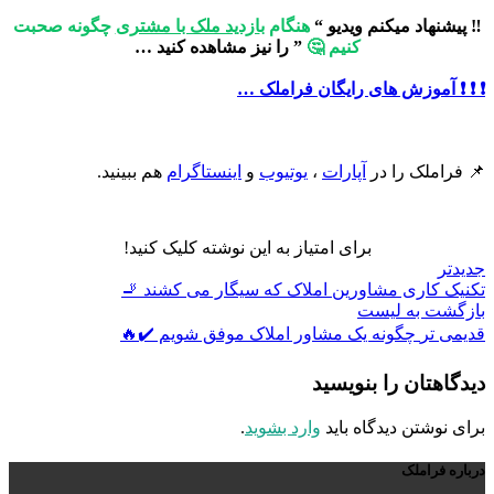
‼️ پیشنهاد میکنم ویدیو “
هنگام ب
ازدید ملک با مشتری
چگونه صحبت
کنیم 🤔
” را نیز مشاهده کنید …
❗️ ❗️ ❗️ آموزش های رایگان فراملک …
📌 فراملک را در
آپارات
،
یوتیوب
و
اینستاگرام
هم ببینید.
برای امتیاز به این نوشته کلیک کنید!
جدیدتر
تکنیک کاری مشاورین املاک که سیگار می کشند 🚬
بازگشت به لیست
قدیمی تر
چگونه یک مشاور املاک موفق شویم ✔️🔥
دیدگاهتان را بنویسید
برای نوشتن دیدگاه باید
وارد بشوید
.
درباره فراملک