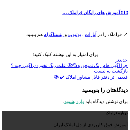
❗️ ❗️ ❗️ آموزش های رایگان فراملک …
📌 فراملک را در
آپارات
،
یوتیوب
و
اینستاگرام
هم ببینید.
برای امتیاز به این نوشته کلیک کنید!
جدیدتر
چرا آگهی هام زنگ نمیخوره 🤔😩 علت زنگ نخوردن آگهی چیه ؟
بازگشت به لیست
قدیمی تر
دفتر فایل مشاور املاک ✔️ 📚
دیدگاهتان را بنویسید
برای نوشتن دیدگاه باید
وارد بشوید
.
درباره فراملک
آموزش فوق کاربردی از دل املاک ایران