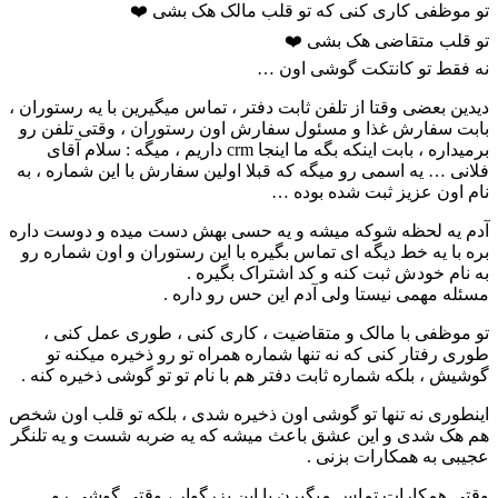
تو موظفی کاری کنی که تو قلب مالک هک بشی ❤️
تو قلب متقاضی هک بشی ❤️
نه فقط تو کانتکت گوشی اون …
دیدین بعضی وقتا از تلفن ثابت دفتر ، تماس میگیرین با یه رستوران ،
بابت سفارش غذا و مسئول سفارش اون رستوران ، وقتی تلفن رو
برمیداره ، بابت اینکه بگه ما اینجا crm داریم ، میگه : سلام آقای
فلانی … یه اسمی رو میگه که قبلا اولین سفارش با این شماره ، به
نام اون عزیز ثبت شده بوده …
آدم یه لحظه شوکه میشه و یه حسی بهش دست میده و دوست داره
بره با یه خط دیگه ای تماس بگیره با این رستوران و اون شماره رو
به نام خودش ثبت کنه و کد اشتراک بگیره .
مسئله مهمی نیستا ولی آدم این حس رو داره .
تو موظفی با مالک و متقاضیت ، کاری کنی ، طوری عمل کنی ،
طوری رفتار کنی که نه تنها شماره همراه تو رو ذخیره میکنه تو
گوشیش ، بلکه شماره ثابت دفتر هم با نام تو تو گوشی ذخیره کنه .
اینطوری نه تنها تو گوشی اون ذخیره شدی ، بلکه تو قلب اون شخص
هم هک شدی و این عشق باعث میشه که یه ضربه شست و یه تلنگر
عجیبی به همکارات بزنی .
وقتی همکارات تماس میگیرن با این بزرگوار ، وقتی گوشی رو