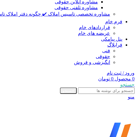
مشاوره آنلاین حقوقی
مشاوره تلفنی حقوقی
مشاوره تخصصی تاسیس املاک ✔️ چگونه دفتر املاک تاس
فرم خام
قراردادهای خام
عریضه های خام
پنل پیامکی
فرابلاگ
فنی
حقوقی
انگیزشی و فروش
ورود / ثبت نام
0
محصول
0
تومان
جستجو
جستجو
منو