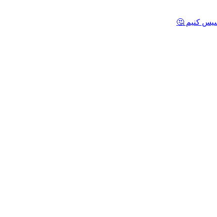
یس کنیم 🤔