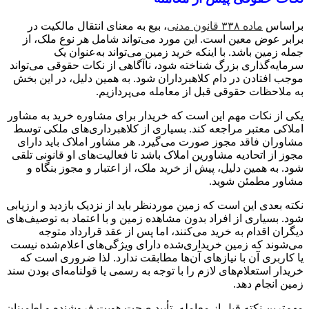
براساس
ماده ۳۳۸ قانون مدنی
، بیع به معنای انتقال مالکیت در
برابر عوض معین است. این مورد می‌تواند شامل هر نوع ملک، از
جمله زمین باشد. با اینکه خرید زمین می‌تواند به‌عنوان یک
سرمایه‌گذاری بزرگ شناخته شود، ناآگاهی از نکات حقوقی می‌تواند
موجب افتادن در دام کلاهبرداران شود. به همین دلیل، در این بخش
به ملاحظات حقوقی قبل از معامله می‌پردازیم.
یکی از نکات مهم این است که خریدار برای مشاوره خرید به مشاور
املاکی معتبر مراجعه کند. بسیاری از کلاهبرداری‌های ملکی توسط
مشاوران فاقد مجوز صورت می‌گیرد. هر مشاور املاک باید دارای
مجوز از اتحادیه مشاورین املاک باشد تا فعالیت‌های او قانونی تلقی
شود. به همین دلیل، پیش از خرید ملک، از اعتبار و مجوز بنگاه و
مشاور مطمئن شوید.
نکته بعدی این است که زمین موردنظر باید از نزدیک بازدید و ارزیابی
شود. بسیاری از افراد بدون مشاهده زمین و با اعتماد به توصیف‌های
دیگران اقدام به خرید می‌کنند، اما پس از عقد قرارداد متوجه
می‌شوند که زمین خریداری‌شده دارای ویژگی‌های اعلام‌شده نیست
یا کاربری آن با نیازهای آن‌ها مطابقت ندارد. لذا ضروری است که
خریدار استعلام‌های لازم را با توجه به رسمی یا قولنامه‌ای بودن سند
زمین انجام دهد.
مهم‌ترین نکته قبل از معامله، تأیید صحت هویت فروشنده و اطمینان