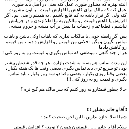
البته بهتره که مشاور طوری عمل کنه یعنی در اصل باید طوری
عمل کنه که مالک برای کاهش یا افزایش قیمت ، با اون مشورت
کنه ولی اگر قرار باشه به کم قانع باشیم ، به همینم راضی ایم . اگر
افزایش یا کاهش قیمت رو مالکین به ما اطلاع ندن و در جریانش
نباشیم ، قطعا تمام زحمات ما نقش بر آب میشه و حروم میشه .
پس اگر رابطه خوبی با مالکات نداری که باهات اوکی باشن و باهات
تماس بگیرن و بگن : فلانی من قیمتم رو افزایش دادما ، من قیمتم
رو کاهش دادما .
هر از چند گاهی ، موظفی که تماس بگیری و قیمتت رو به روز کنی !
این مدت تماس هم بسته به شدت بازاره . هر چه قدر شدتش بیشتر
بود ، تو سریع تری باید تماس بگیری بعضی وقت ها یک هفته یکبار ،
بعضی وقتا روزی یکبار ، بعضی وقتا دو سه روز یکبار ، باید تماس
بگیری و قیمت رو به روز کنی !!!
حالا چطور قیمتارو به روز کنیم که سر مالک هم گیج نره ؟
❗️ آقا و خانم مشاور !!!
شما اصلا اجازه ندارین با این لحن صحبت کنید :
سلام آقا یا خانم …. ، قیمتتون همون ۲ تومنه ؟ افزایش قیمتی