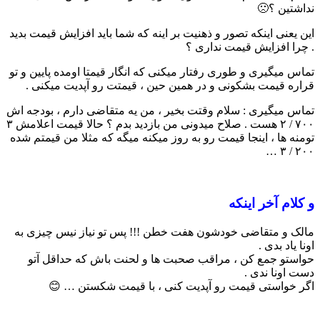
نداشتین ؟🙁
این یعنی اینکه تصور و ذهنیت بر اینه که شما باید افزایش قیمت بدید
. چرا افزایش قیمت نداری ؟
تماس میگیری و طوری رفتار میکنی که انگار قیمتا اومده پایین و تو
قراره قیمت بشکونی و در همین حین ، قیمتت رو آپدیت میکنی .
تماس میگیری : سلام وقتت بخیر ، من یه متقاضی دارم ، بودجه اش
۷۰۰ / ۲ هست . صلاح میدونی من بازدید بدم ؟ حالا قیمت اعلامش ۳
تومنه ها ، اینجا قیمت رو به روز میکنه میگه که مثلا من قیمتم شده
۲۰۰ / ۳ …
و کلام آخر اینکه
مالک و متقاضی خودشون هفت خطن !!! پس تو نیاز نیس چیزی به
اونا یاد بدی .
حواستو جمع کن ، مراقب صحبت ها و لحنت باش که حداقل آتو
دست اونا ندی .
اگر خواستی قیمت رو آپدیت کنی ، با قیمت شکستن … 😊