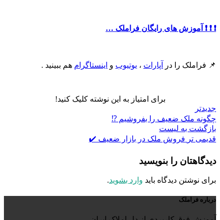
❗️ ❗️ ❗️ آموزش های رایگان فراملک …
📌 فراملک را در
آپارات
،
یوتیوب
و
اینستاگرام
هم ببینید .
برای امتیاز به این نوشته کلیک کنید!
جدیدتر
چگونه ملک ضعیف را بفروشیم ⁉️
بازگشت به لیست
قدیمی تر
فروش ملک در بازار ضعیف ✔️
دیدگاهتان را بنویسید
برای نوشتن دیدگاه باید
وارد بشوید
.
درباره فراملک
آموزش فوق کاربردی از دل املاک ایران