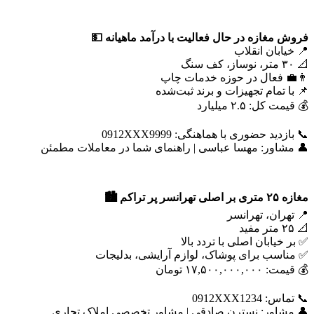
فروش مغازه در حال فعالیت با درآمد ماهیانه
💵
📍 خیابان انقلاب
📐 ۳۰ متر، نوساز، کف سنگ
👨‍💼 فعال در حوزه خدمات چاپ
📌 با تمام تجهیزات و برند ثبت‌شده
💰 قیمت کل: ۲.۵ میلیارد
📞 بازدید حضوری با هماهنگی: 0912XXX9999
👤 مشاور: مهسا عباسی | راهنمای شما در معاملات مطمئن
مغازه
۲۵
متری بر اصلی تهرانسر پر تراکم
🏙️
📍 تهران، تهرانسر
📐 ۲۵ متر مفید
✅ بر خیابان اصلی با تردد بالا
✅ مناسب برای پوشاک، لوازم آرایشی، بدلیجات
💰 قیمت: ۱۷,۵۰۰,۰۰۰,۰۰۰ تومان
📞 تماس: 0912XXX1234
👤 مشاور: نسترن صادقی | مشاور تخصصی املاک تجاری