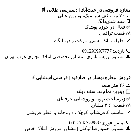
مغازه فروشی در جنت‌آباد | دسترسی طلایی
🛒
📐 ۲۰ متر، کف سرامیک، ویترین عالی
🧾 سند شش‌دانگ
✅ فعال در حوزه پوشاک
💰 قیمت توافقی
📌 اطراف بانک، سوپرمارکت و درمانگاه
📞 بازدید: 0912XXX7777
👤 مشاور: پریسا نادری | مشاور تخصصی املاک تجاری غرب تهران
فروش مغازه نوساز در صادقیه | فرصتی استثنایی
⚡
📐 ۲۶ متر مفید
🪟 ویترین تمام‌قد، سقف بلند
✅ زیرساخت تهویه و روشنایی حرفه‌ای
💰 قیمت: ۳.۶ میلیارد
📌 مناسب کافی‌شاپ کوچک، داروخانه یا عطر فروشی
📞 تماس فوری: 0912XXX8888
👤 مشاور: حمیدرضا توکلی | مشاور فروش املاک خاص