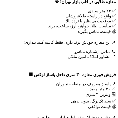
مغازه طلایی در قلب بازار تهران
!
💎
✅ ۲۲ متر سندی
✅ واقع در راسته طلافروشان
✅ موقعیت بی‌نظیر با تردد بالا
✅ مناسب طلا، جواهر، ارز، ساعت، برند
💰 قیمت: تماس بگیرید
📌 این مغازه خودش برند داره، فقط کافیه کلید بندازی!
📞 تماس: [شماره تماس]
📍 مشاور املاک: امین ملکی
فروش فوری مغازه
۳۰
متری داخل پاساژ لوکس
🏢
📍 پاساژ معروف در منطقه نیاوران
📐 ۳۰ متر مفید
🪟 ویترین ۳ متری
✅ سند تک‌برگ، بدون بدهی
💰 قیمت توافقی
📌 مناسب پوشاک برند، لوازم آرایشی، بدلیجات