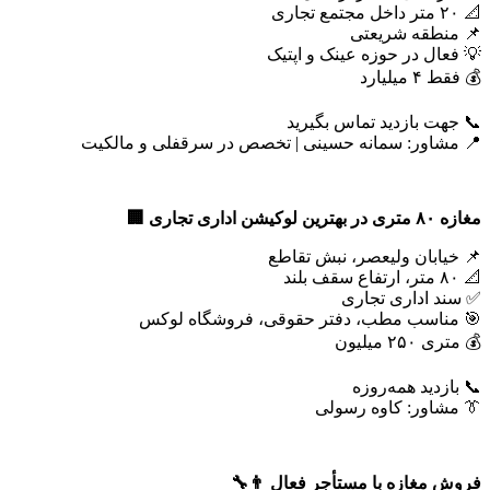
📐 ۲۰ متر داخل مجتمع تجاری
📌 منطقه شریعتی
💡 فعال در حوزه عینک و اپتیک
💰 فقط ۴ میلیارد
📞 جهت بازدید تماس بگیرید
📍 مشاور: سمانه حسینی | تخصص در سرقفلی و مالکیت
مغازه
۸۰
متری در بهترین لوکیشن اداری تجاری
🏢
📌 خیابان ولیعصر، نبش تقاطع
📐 ۸۰ متر، ارتفاع سقف بلند
✅ سند اداری تجاری
🎯 مناسب مطب، دفتر حقوقی، فروشگاه لوکس
💰 متری ۲۵۰ میلیون
📞 بازدید همه‌روزه
👔 مشاور: کاوه رسولی
فروش مغازه با مستأجر فعال
👨‍🔧