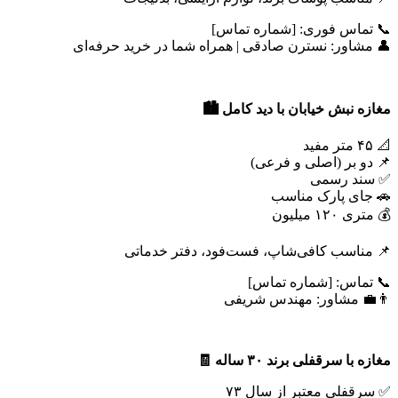
📞 تماس فوری: [شماره تماس]
👤 مشاور: نسترن صادقی | همراه شما در خرید حرفه‌ای
مغازه نبش خیابان با دید کامل
🏙️
📐 ۴۵ متر مفید
📌 دو بر (اصلی و فرعی)
✅ سند رسمی
🚗 جای پارک مناسب
💰 متری ۱۲۰ میلیون
📌 مناسب کافی‌شاپ، فست‌فود، دفتر خدماتی
📞 تماس: [شماره تماس]
👨‍💼 مشاور: مهندس شریفی
مغازه با سرقفلی برند
۳۰
ساله
🧾
✅ سرقفلی معتبر از سال ۷۳