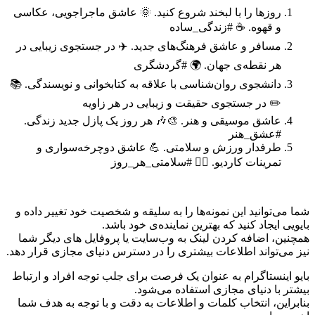
روزها را با لبخند شروع کنید. 🌞 عاشق ماجراجویی، عکاسی
و قهوه. ☕️ #زندگی_ساده
مسافر و عاشق فرهنگ‌های جدید. ✈️ در جستجوی زیبایی در
هر نقطه‌ی جهان. 🌍 #گردشگری
دانشجوی روان‌شناسی با علاقه به کتابخوانی و نویسندگی. 📚
✏️ در جستجوی حقیقت و زیبایی در هر زاویه
عاشق موسیقی و هنر. 🎨🎶 هر روز یک پازل جدید زندگی.
#عشق_هنر
طرفدار ورزش و سلامتی. 💪 عاشق دوچرخه‌سواری و
تمرینات کاردیو. 🚴‍♀️ #سلامتی_هر_روز
شما می‌توانید این نمونه‌ها را به سلیقه و شخصیت خود تغییر داده و
بایویی ایجاد کنید که بهترین نماینده‌ی خود باشد.
همچنین، اضافه کردن لینک به وب‌سایت یا پروفایل های دیگر شما
نیز می‌تواند اطلاعات بیشتری را در دسترس دنیای مجازی قرار دهد.
بایو اینستاگرام به عنوان یک فرصت برای جلب توجه افراد و ارتباط
بیشتر با دنیای مجازی استفاده می‌شود.
بنابراین، انتخاب کلمات و اطلاعات به دقت و با توجه به هدف شما