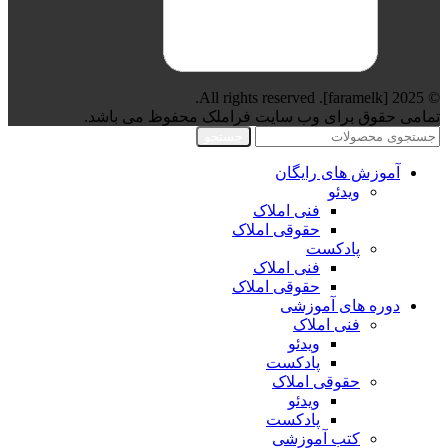
© 2025 [faramelk]. All rights reserved.
تمامی حقوق برای وب سایت فراملک محفوظ می باشد.
جستجو
آموزش های رایگان
ویدئو
فنی املاک
حقوقی املاک
پادکست
فنی املاک
حقوقی املاک
دوره های آموزشی
فنی املاک
ویدئو
پادکست
حقوقی املاک
ویدئو
پادکست
کتب آموزشی