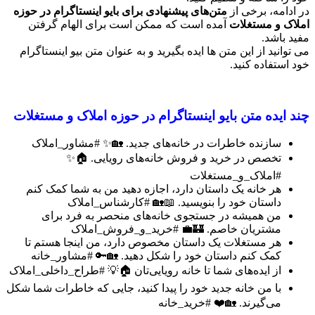
در ادامه، برخی از
متن‌های پیشنهادی برای بایو اینستاگرام در حوزه
املاک و مستغلات
آمده است که ممکن است برای الهام گرفتن
مفید باشد.
می توانید از این متن ها ایده بگیرید و به عنوان متن بیو اینستاگرام
خود استفاده کنید.
چند ایده متن بایو اینستاگرام در حوزه املاک و مستغلات
سازنده خاطرات در خانه‌های جدید. 🏡✨ #مشاور_املاک
تخصص در خرید و فروش خانه‌های رویایی. 🏠✨
#املاک_و_مستغلات
هر خانه یک داستان دارد، اجازه دهید من به شما کمک کنم
داستان خود را بنویسید. 📖🏡 #کارشناس_املاک
من همیشه در جستجوی خانه‌های منحصر به فرد برای
مشتریان خاصم. 🏰💼 #خرید_و_فروش_املاک
هر مستغلات یک داستان مخصوص دارد، من اینجا هستم تا
کمک کنم داستان خود را شکل دهید. 🏡🔑 #مشاور_خانه
از ایده‌های شما تا خانه رویایی‌تان 🏠💡 #طراح_داخلی_املاک
با من خانه جدید خود را پیدا کنید، جایی که خاطرات شما شکل
می‌گیرند. 🏡❤️ #خرید_خانه