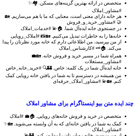
متخصص در ارائه بهترین گزینه‌های مسکن. 🏘️✨
#مشاور_املاک
هر خانه دارای معنی است، معنایی که ما با هم می‌سازیم. 🏡
🤝 #مشاور_خرید_و_فروش
در جستجوی خانه ایده‌آل شما. 🏠💫 #خدمات_املاک
خانه‌ها را به خاطرات تبدیل می‌کنیم. 🏡📸 #املاک_رویایی
از من بپرسید، من اطلاعاتی دارم که خانه مورد نظرتان را پیدا
می‌کند. 🏠🗝️ #کارشناس_املاک
همراه شما در مسیر خرید و فروش خانه. 🏡💼
#مشاور_مستغلات
خانه ایده‌آل شما در یک کلمه: خاص. 🏰🔍 #خرید_خانه_خاص
من همیشه در دسترسم تا به شما در یافتن خانه رویایی کمک
کنم. 🏡💫 #مشاور_املاک_حرفه‌ای
چند ایده متن بیو اینستاگرام برای مشاور املاک
متخصص در خرید و فروش خانه‌های رویایی. 🏠💼 #املاک
کمک به شما در یافتن خانه‌ای که به آن وابسته می‌شوید. 🏡✨
#مشاور_املاک
از من بپرسید، خانه رویایی‌تان را پیدا می‌کنم. 🏰💫