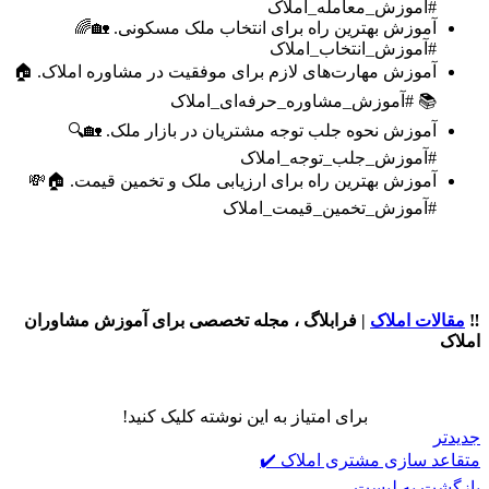
#آموزش_معامله_املاک
آموزش بهترین راه برای انتخاب ملک مسکونی. 🏡🌈
#آموزش_انتخاب_املاک
آموزش مهارت‌های لازم برای موفقیت در مشاوره املاک. 🏠
📚 #آموزش_مشاوره_حرفه‌ای_املاک
آموزش نحوه جلب توجه مشتریان در بازار ملک. 🏡🔍
#آموزش_جلب_توجه_املاک
آموزش بهترین راه برای ارزیابی ملک و تخمین قیمت. 🏠💸
#آموزش_تخمین_قیمت_املاک
‼️
مقالات املاک
| فرابلاگ ، مجله تخصصی برای آموزش مشاوران
املاک
برای امتیاز به این نوشته کلیک کنید!
جدیدتر
متقاعد سازی مشتری املاک ✔️
بازگشت به لیست