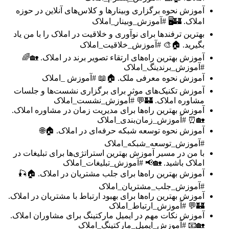
آموزش نحوه برگزاری وبینارها و کلاس‌های آنلاین در حوزه
املاک. 🏰🖥️ #آموزش_وبینار_املاک
بهترین ترفندها برای نوآوری و خلاقیت در املاک را با من یاد
بگیرید. 🏠🎨 #آموزش_خلاقیت_املاک
آموزش بهترین راه‌های ارتقاء تصویر برند در املاک. 🏡🌈
#آموزش_برندینگ_املاک
آموزش نحوه معرفی ملک. 🏠📖 #آموزش _املاک
آموزش تکنیک‌های موثر برای برگزاری نشست‌ها و جلسات
مشاوره املاک. 🏰💬 #آموزش_نشست_املاک
آموزش بهترین راه‌ها برای مدیریت زمان در مشاوره املاک.
🏡⏰ #آموزش_زمان‌بندی_املاک
آموزش نحوه توسعه شبکه حرفه‌ای در املاک. 🏠🌐
#آموزش_توسعه_شبکه_املاک
با من در مسیر آموزش بهترین استراتژی‌ها برای تبلیغات در
املاک باشید. 🏡📢 #آموزش_تبلیغات_املاک
آموزش بهترین راه‌ها برای جلب مشتریان در املاک. 🏠🎣
#آموزش_جلب_مشتریان_املاک
آموزش بهترین راه‌ها برای بهبود ارتباط با مشتریان در املاک.
🏰💬 #آموزش_ارتباط_املاک
آموزش نکات مهم در ایمیل مارکتینگ برای مشاوران املاک.
🏡📧 #آموزش_ایمیل_مارکتینگ_املاک