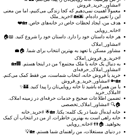
#مشاور_خرید_فروش
معمولاً اهمیت نمی‌دهیم که کجا زندگی می‌کنیم، اما من معنی
این را تغییر داده‌ام. 🌆🏡 #خرید_ملک
هدف من، ایجاد لحظات خاص در خانه‌های خاص. 🏡❤️
#خانه_رویایی
هر خانه داستان خود را دارد. داستان خود را شروع کنید. 📖🏠
#مشاور_املاک
مشاور مسکن با تعهد به بهترین انتخاب برای شما. 🏠💼
#خرید_و_فروش_املاک
به دنبال یک خانه یا ملک مجتمع؟ من در اینجا هستم. 🏢🏡
#مشاور_املاک_حرفه‌ای
خرید یا فروش خانه، انتخاب شماست، من فقط کمک می‌کنم.
🏡🔑 #مشاور_خرید_و_فروش
با من همراه باشید تا خانه رویایی‌تان را پیدا کنید. 🏰✨
#املاک_خرید
تضمین اطلاعات صحیح و خدمات حرفه‌ای در زمینه املاک.
🏠🔍 #مشاور_املاک_تخصصی
خانه ایده‌آل شما در یک کلمه: یکتا. 🏡🌟 #خرید_خانه
خانه راهی است به بهترین خاطرات. از من در انتخاب آن کمک
بخواهید. 🏠👫 #خانه_رویایی
در دنیای مستغلات، من راهنمای شما هستم. 🏡💡