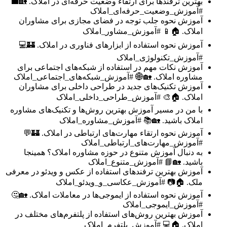
بهترین ترفندها برای ارتقاء وضعیت حرفه‌ای در املاک. 🏡💼
#آموزش_وضعیت_حرفه‌ای_املاک
آموزش نحوه جلب توجه در فضای مجازی برای مشاوران
املاک. 🏠📱 #آموزش_مشاور_املاک
آموزش نحوه استفاده از ابزارهای فناوری در املاک. 🏰💻
#آموزش_تکنولوژی_املاک
آموزش نکات مهم در استفاده از شبکه‌های اجتماعی برای
مشاوره املاک. 🏡🌐 #آموزش_شبکه‌های_اجتماعی_املاک
آموزش تکنیک‌های جدید در طراحی داخلی برای مشاوران
املاک. 🏠🎨 #آموزش_طراحی_داخلی_املاک
با من در مسیر آموزش بهترین روش‌ها و تکنیک‌های مشاوره
املاک باشید. 🏡📚 #آموزش_مشاوره_املاک
آموزش نحوه ارتقاء مهارت‌های ارتباطی در املاک. 🏰💬
#آموزش_مهارت‌های_ارتباطی_املاک
به دنبال آموزش متنوع در حوزه مشاوره املاک؟ همینجا
باشید. 🏡📘 #آموزش_متنوع_املاک
آموزش بهترین ترفندهای استفاده از عکس و ویدئو در معرفی
ملک. 🏠📷 #آموزش_عکاسی_و_ویدئو_املاک
آموزش نحوه استفاده از ایموجی‌ها در معاملات املاک. 🏡🤔
#آموزش_ایموجی_املاک
آموزش بهترین روش‌های استفاده از پلتفرم‌های مختلف در
املاک. 🏠💻 #آموزش_پلتفرم_املاک