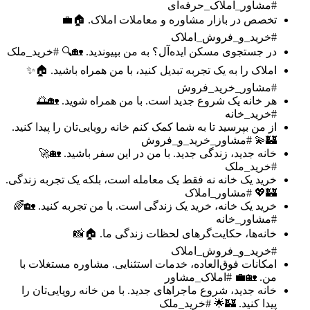
#مشاور_املاک_حرفه‌ای
تخصص در بازار مشاوره و معاملات املاک. 🏠💼
#خرید_و_فروش_املاک
در جستجوی مسکن ایده‌آل؟ به من بپیوندید. 🏡🔍 #خرید_ملک
املاک را به یک تجربه تبدیل کنید، با من همراه باشید. 🏠✨
#مشاور_خرید_فروش
هر خانه یک شروع جدید است. با من همراه شوید. 🏡🌅
#خرید_خانه
از من بپرسید تا به شما کمک کنم خانه رویایی‌تان را پیدا کنید.
🏰💫 #مشاور_خرید_و_فروش
خانه جدید، زندگی جدید. با من در این سفر باشید. 🏡🚀
#خرید_ملک
خرید یک خانه نه فقط یک معامله است، بلکه یک تجربه زندگی.
🏰💖 #مشاور_املاک
خرید یک خانه، خرید یک زندگی است. با من تجربه کنید. 🏡🌈
#مشاور_خانه
خانه‌ها، حکایت‌گرهای لحظات زندگی ما. 🏠📸
#خرید_و_فروش_املاک
امکانات فوق‌العاده، خدمات استثنایی. مشاوره مستغلات با
من. 🏡💼 #املاک_مشاور
خانه جدید، شروع ماجراهای جدید. با من خانه رویایی‌تان را
پیدا کنید. 🏰🌟 #خرید_ملک