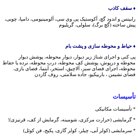
♦️ سقف کاذب
رابیتس و اندود گچ، آکوستیک پی وی سی، آلومینیومی، دامپا، چوبی،
پیش ساخته (گچ برگ)، سلولی، گریلیوم
♦️ حیاط و محوطه سازی و پشت بام
پی کنی و اجرای شناژ زیر دیوار، دیوار محوطه، پوشش دیوار
محوطه و درپوش، پوشش کف محوطه، درب محوطه، نرده یا حفاظ
محوطه، اجرای فضای سبز، آلاچیق، استخر، آبنما، فضای بازی،
فضای نشیمن ، باربیکیو، جاده سلامتی، روف گاردن
تأسیسات
* تأسیسات مکانیکی
* گرمایشی (حرارت مرکزی، شومینه، گرمایش از کف، قرنیزی)؛
* سرمایشی (کولر آبی، چیلر، کولر گازی، پکیج، فن کوئل)