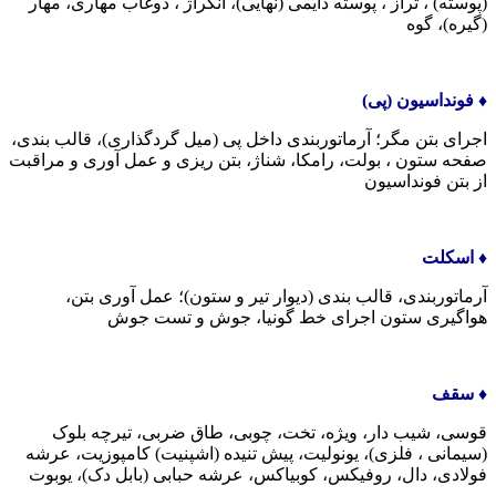
(پوسته) ، تراز ، پوسته دایمی (نهایی)، انکراژ ، دوغاب مهاری، مهار
(گیره)، گوه
♦️ فونداسیون (پی)
اجرای بتن مگر؛ آرماتوربندی داخل پی (میل گردگذاری)، قالب بندی،
صفحه ستون ، بولت، رامکا، شناژ، بتن ریزی و عمل آوری و مراقبت
از بتن فونداسیون
♦️ اسکلت
آرماتوربندی، قالب بندی (دیوار تیر و ستون)؛ عمل آوری بتن،
هواگیری ستون اجرای خط گونیا، جوش و تست جوش
♦️ سقف
قوسی، شیب دار، ویژه، تخت، چوبی، طاق ضربی، تیرچه بلوک
(سیمانی ، فلزی)، یونولیت، پیش تنیده (اشپنیت) کامپوزیت، عرشه
فولادی، دال، روفیکس، کوبیاکس، عرشه حبابی (بابل دک)، یوبوت