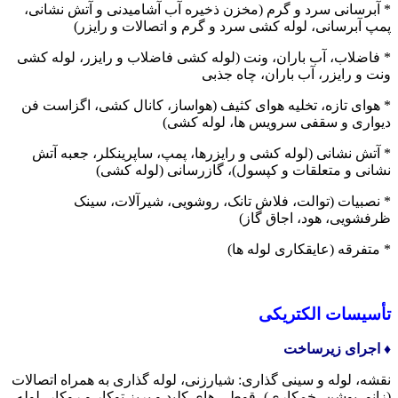
* آبرسانی سرد و گرم (مخزن ذخیره آب آشامیدنی و آتش نشانی،
پمپ آبرسانی، لوله کشی سرد و گرم و اتصالات و رایزر)
* فاضلاب، آب باران، ونت (لوله کشی فاضلاب و رایزر، لوله کشی
ونت و رایزر، آب باران، چاه جذبی
* هوای تازه، تخلیه هوای کثیف (هواساز، کانال کشی، اگزاست فن
دیواری و سقفی سرویس ها، لوله کشی)
* آتش نشانی (لوله کشی و رایزرها، پمپ، ساپرینکلر، جعبه آتش
نشانی و متعلقات و کپسول)، گازرسانی (لوله کشی)
* نصبیات (توالت، فلاش تانک، روشویی، شیرآلات، سینک
ظرفشویی، هود، اجاق گاز)
* متفرقه (عایقکاری لوله ها)
تأسیسات الکتریکی
♦️ اجرای زیرساخت
نقشه، لوله و سینی گذاری: شیارزنی، لوله گذاری به همراه اتصالات
(زانو، بوشن، خمکاری)، قوطی های کلید و پریز توکار و روکار، لوله