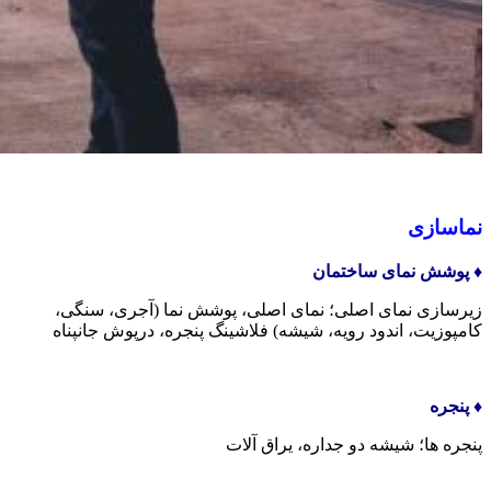
نماسازی
♦️ پوشش نمای ساختمان
زیرسازی نمای اصلی؛ نمای اصلی، پوشش نما (آجری، سنگی،
کامپوزیت، اندود رویه، شیشه) فلاشینگ پنجره، درپوش جانپناه
♦️ پنجره
پنجره ها؛ شیشه دو جداره، یراق آلات