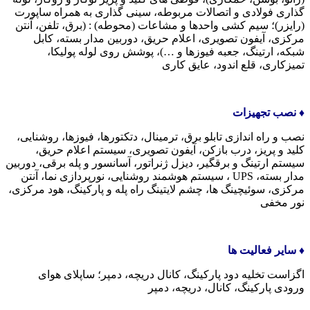
گذاری فولادی و اتصالات مربوطه، سینی گذاری به همراه ساپورت
(رایزر)؛ سیم کشی واحدها و مشاعات (محوطه) : (برق، تلفن، آنتن
مرکزی، آیفون تصویری، اعلام حریق، دوربین مدار بسته، کابل
شبکه، ارتینگ، جعبه فیوزها و …)، پوشش روی لوله پولیکا،
تمیزکاری، قلع اندود، عایق کاری
♦️ نصب تجهیزات
نصب و راه اندازی تابلو برق، ترمینال، دتکتورها، فیوزها، روشنایی،
کلید و پریز، درب بازکن، آیفون تصویری، سیستم اعلام حریق،
سیستم ارتینگ و برقگیر، دیزل ژنراتور، آسانسور و پله برقی، دوربین
مدار بسته، UPS ، سیستم هوشمند روشنایی، نورپردازی نما، آنتن
مرکزی، سوئیچینگ ها، چشم لایتینگ راه پله و پارکینگ، هود مرکزی،
نور مخفی
♦️ سایر فعالیت ها
اگزاست تخلیه دود پارکینگ، کانال دریچه، دمپر؛ ساپلای هوای
ورودی پارکینگ، کانال، دریچه، دمپر