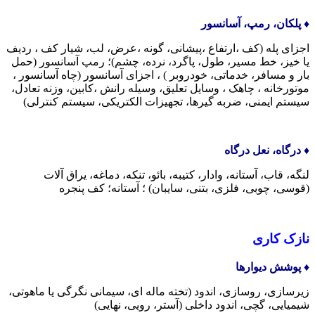
♦️ پلکان، رمپ، آسانسور
اجزای پله (کف ،ارتفاع ،پیشانی، گونه ،عرض، لب، شیار کف ، ردیف
یا خیز، خط مسیر، طول، پاگرد، نرده، چشم)؛ رمپ آسانسور (حمل
بار و مسافر، خدماتی، خودروبر ) ، اجزای آسانسور (چاه آسانسور ،
موتورخانه ، چاهک ، وسایل تعلیق، وسیله رانش ،کابین، وزنه تعادل،
سیستم ایمنی، ضربه گیرها، تجهیزات الکتریکی، سیستم کنترلی)
♦️ درگاه، نعل درگاه
لنگه، قاب، آستانه، وادار، کتیبه، بائو، تنکه، دماغه، یراق آلات
(قوسی، چوبی، فلزی، بتنی، سایبان) ؛ آستانه؛ کف پنجره
نازک کاری
♦️ پوشش دیوارها
زیرسازی، روسازی، اندود (تخته ماله ای، سیمانی نگرگی یا ماهوتی،
شیمیایی، گچی، اندود داخلی (آستر، رویی، نهایی)