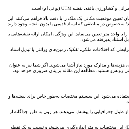
یافته، نقشه UTM (یو تی ام) است.
امکان تعیین موقعیت مکانی یک ملک را با دقت بالا فراهم می‌کنند. این
؛ به‌خصوص در مناطقی که اسناد قدیمی یا بدون نقشه وجود دارند.
د و با استفاده از مختصات شرقی (Easting) و شمالی (Northing)، محل دقیق هر نقطه را با واحد متر تعیین می‌نماید. این ویژگی، امکان ارائه نقشه‌هایی با
 استناد پذیرفته می‌شود.
 شرایطی که اختلافات ملکی، تفکیک زمین‌های وراثتی یا تبدیل اسناد
نحوه تهیه نقشه، هزینه‌ها و مدارک مورد نیاز آشنا می‌شوید. اگر شما نیز به عنوان
ی روبه‌رو هستید، مطالعه این مقاله برایتان ضروری خواهد بود.
تفاده می‌شود. این سیستم مختصات به‌طور خاص برای نقشه‌ها و
.
 بارز سیستم مختصات UTM، تقسیم بندی سطح زمین به ۶۰ ناحیه یا زون متساوی است که هر کدام از این نواحی ۶ درجه از طول جغرافیایی را پوشش می‌دهند. هر زون به طور جداگانه از
در سیستم UTM، مختصات نقاط با استفاده از دو مختصات مخروطی تعیین می‌شود: مختصات شمالی (Northing) و مختصات شرقی (Easting). این مختصات به متر اندازه‌گیری می‌شوند و نسبت به یک نقطه