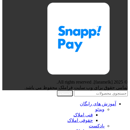
© 2025 [faramelk]. All rights reserved.
تمامی حقوق برای وب سایت فراملک محفوظ می باشد.
جستجو
آموزش های رایگان
ویدئو
فنی املاک
حقوقی املاک
پادکست