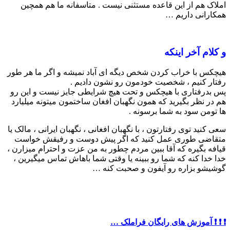
املاک هم از این قاعده مستثنی نیست . متاسفانه ما هم همچین
همکارانی داریم …
و کلام آخر اینکه
هیچکس با خراب کردن شخص دیگه ای آباد نمیشه و اگر ما هر طور
رفتار کنیم ، شخصیت خودمون رو نشون دادیم .
پس بدرفتاری با هیچکس و تحت هیچ شرایطی جایز نیست و این رو
هم در نظر بگیرید که همون نگهبان افغان ساختمون میتونه میلیارد
ها تومن سود به شما برسونه .
سعی کنید توی رفتارتون ، با نگهبان افغانی ، نگهبان ایرانی ، مالک یا
متقاضی طوری عمل کنید که اگر پیش دوست و رفیقش خواست
قیافه بگیره که آقا ببین مردم چطور به من عزت و احترام میزارن ،
خدا خدا کنه که شما رو ببینه یا وقتی شما باهاش تماس میگیرین ،
گوشیشو بزاره رو آیفون و صحبت کنه …
❗️ ❗️ ❗️ آموزش های رایگان فراملک …