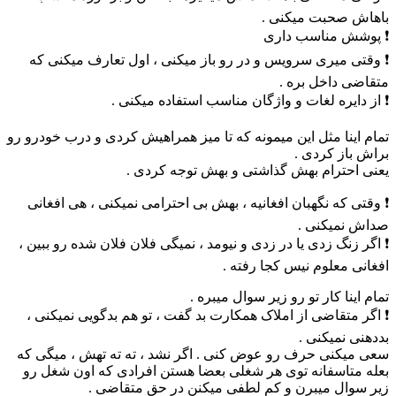
باهاش صحبت میکنی .
❗️ پوشش مناسب داری
❗️ وقتی میری سرویس و در رو باز میکنی ، اول تعارف میکنی که
متقاضی داخل بره .
❗️ از دایره لغات و واژگان مناسب استفاده میکنی .
تمام اینا مثل این میمونه که تا میز همراهیش کردی و درب خودرو رو
براش باز کردی .
یعنی احترام بهش گذاشتی و بهش توجه کردی .
❗️ وقتی که نگهبان افغانیه ، بهش بی احترامی نمیکنی ، هی افغانی
صداش نمیکنی .
❗️ اگر زنگ زدی یا در زدی و نیومد ، نمیگی فلان فلان شده رو ببین ،
افغانی معلوم نیس کجا رفته .
تمام اینا کار تو رو زیر سوال میبره .
❗️ اگر متقاضی از املاک همکارت بد گفت ، تو هم بدگویی نمیکنی ،
بددهنی نمیکنی .
سعی میکنی حرف رو عوض کنی . اگر نشد ، ته ته تهش ، میگی که
بعله متاسفانه توی هر شغلی بعضا هستن افرادی که اون شغل رو
زیر سوال میبرن و کم لطفی میکنن در حق متقاضی .