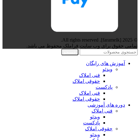
© 2025 [faramelk]. All rights reserved.
تمامی حقوق برای وب سایت فراملک محفوظ می باشد.
جستجو
آموزش های رایگان
ویدئو
فنی املاک
حقوقی املاک
پادکست
فنی املاک
حقوقی املاک
دوره های آموزشی
فنی املاک
ویدئو
پادکست
حقوقی املاک
ویدئو