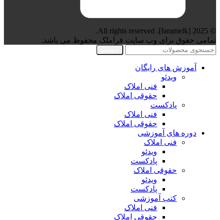
© 2025 [faramelk]. All rights reserved.
تمامی حقوق برای وب سایت فراملک محفوظ می باشد.
جستجو
آموزش های رایگان
ویدئو
فنی املاک
حقوقی املاک
پادکست
فنی املاک
حقوقی املاک
دوره های آموزشی
فنی املاک
ویدئو
پادکست
حقوقی املاک
ویدئو
پادکست
کتب آموزشی
فنی املاک
حقوقی املاک