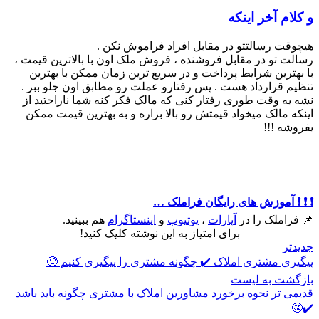
و کلام آخر اینکه
هیچوقت رسالتتو در مقابل افراد فراموش نکن .
رسالت تو در مقابل فروشنده ، فروش ملک اون با بالاترین قیمت ،
با بهترین شرایط پرداخت و در سریع ترین زمان ممکن با بهترین
تنظیم قرارداد هست . پس رفتارو عملت رو مطابق اون جلو ببر .
نشه یه وقت طوری رفتار کنی که مالک فکر کنه شما ناراحتید از
اینکه مالک میخواد قیمتش رو بالا بزاره و به بهترین قیمت ممکن
یفروشه !!!
❗️ ❗️ ❗️ آموزش های رایگان فراملک …
📌 فراملک را در
آپارات
،
یوتیوب
و
اینستاگرام
هم ببینید.
برای امتیاز به این نوشته کلیک کنید!
جدیدتر
پیگیری مشتری املاک ✔️ چگونه مشتری را پیگیری کنیم 🧐
بازگشت به لیست
قدیمی تر
نحوه برخورد مشاورین املاک با مشتری چگونه باید باشد
✔️🤩