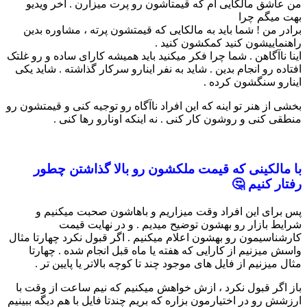
من عاشق مالکایی ام که قیمتاشون رو پرت میزارن . آخر ویدیو
بهت میگم چرا
برادر من ! شما باید به مالکایی که قیمتشون پرته ، مشاوره بدین
راهنماییشون کنید کمکشون کنید .
اینا ناآگاهن . شما چرا فکر میکنید باید همیشه کارای ساده و رو غلتک
افتاده رو انجام بدین . شاید به نفر اینارو سرکار گذاشته . شاید یکی
اینارو سنگشون کرده .
بخشی از هنر تو اینه که این افراد ناآگاه رو توجیه کنی و قیمتشون رو
منطقی کنی و روشون کار کنی . نه اینکه اونارو رها کنی .
با مالکینی که قیمت ملکشون رو بالا گذاشتن چطور
رفتار کنیم 🤔
پس برای این افراد وقت میزاریم و باهاشون صحبت میکنیم و
شرایط بازار رو بهشون توضیح میدیم . و در نهایت قیمت
کارشناسیمون رو بهشون اعلام میکنیم . اگر قبول نکرد چهارتا مثال
واسش میزنیم از کارایی که هفته یا ماه قبل انجام شده . چهارتا
مثال میزنیم از فایل های موجود چند تا کوچه بالاتر یا پایین تر .
باز اگر قبول نکرد ، ازش خواهش میکنیم که نیم ساعت از وقت با
ارزشش رو در اختیارمون بزاره که بریم چندتا فایل با هم دیگه ببینیم