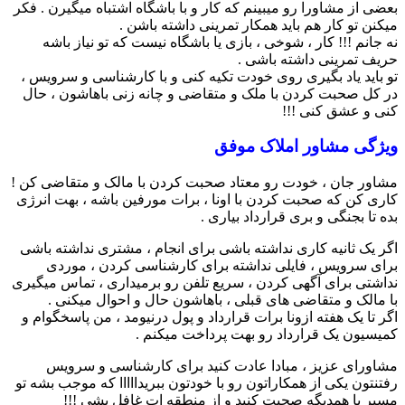
بعضی از مشاورا رو میبینم که کار و با باشگاه اشتباه میگیرن . فکر
میکنن تو کار هم باید همکار تمرینی داشته باشن .
نه جانم !!! کار ، شوخی ، بازی یا باشگاه نیست که تو نیاز باشه
حریف تمرینی داشته باشی .
تو باید یاد بگیری روی خودت تکیه کنی و با کارشناسی و سرویس ،
در کل صحبت کردن با ملک و متقاضی و چانه زنی باهاشون ، حال
کنی و عشق کنی !!!
ویژگی مشاور املاک موفق
مشاور جان ، خودت رو معتاد صحبت کردن با مالک و متقاضی کن !
کاری کن که صحبت کردن با اونا ، برات مورفین باشه ، بهت انرژی
بده تا بجنگی و بری قرارداد بیاری .
اگر یک ثانیه کاری نداشته باشی برای انجام ، مشتری نداشته باشی
برای سرویس ، فایلی نداشته برای کارشناسی کردن ، موردی
نداشتی برای آگهی کردن ، سریع تلفن رو برمیداری ، تماس میگیری
با مالک و متقاضی های قبلی ، باهاشون حال و احوال میکنی .
اگر تا یک هفته ازونا برات قرارداد و پول درنیومد ، من پاسخگوام و
کمیسیون یک قرارداد رو بهت پرداخت میکنم .
مشاورای عزیز ، مبادا عادت کنید برای کارشناسی و سرویس
رفتنتون یکی از همکاراتون رو با خودتون ببریدااااا که موجب بشه تو
مسیر با همدیگه صحبت کنید و از منطقه ات غافل بشی !!!