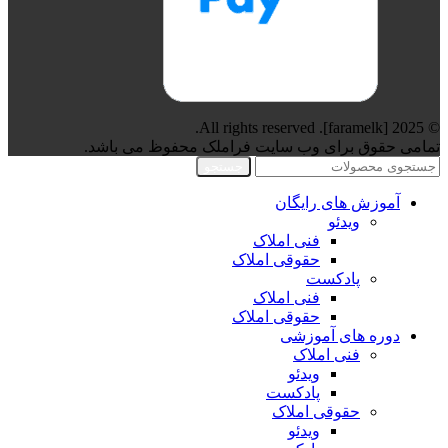
© 2025 [faramelk]. All rights reserved.
تمامی حقوق برای وب سایت فراملک محفوظ می باشد.
جستجو
آموزش های رایگان
ویدئو
فنی املاک
حقوقی املاک
پادکست
فنی املاک
حقوقی املاک
دوره های آموزشی
فنی املاک
ویدئو
پادکست
حقوقی املاک
ویدئو