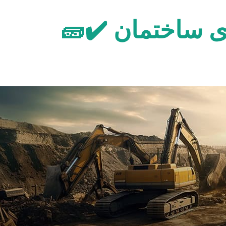
ی ساختمان ✔️🧱