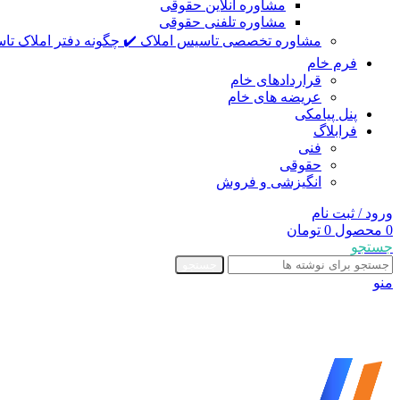
مشاوره آنلاین حقوقی
مشاوره تلفنی حقوقی
مشاوره تخصصی تاسیس املاک ✔️ چگونه دفتر املاک تاس
فرم خام
قراردادهای خام
عریضه های خام
پنل پیامکی
فرابلاگ
فنی
حقوقی
انگیزشی و فروش
ورود / ثبت نام
0
محصول
0
تومان
جستجو
جستجو
منو