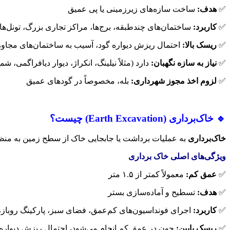
✅
هدف
:
ساخت سازه‌های زیرزمینی یا پی عمیق
✅
کاربرد
:
ساختمان‌های چندطبقه، برج‌ها، مراکز تجاری بزرگ، تونل‌ها
✅
ریسک بالا
:
احتمال ریزش دیواره گود، آسیب به ساختمان‌های مجا
✅
نیاز به سازه نگهبان
:
دارد (مثلاً نیلینگ، انکراژ، دیوار دیافراگمی، شم
✅
لزوم اخذ مجوز شهرداری
:
بله، مخصوصاً در گودهای عمیق
🔹
خاک‌برداری
(Earth Excavation)
چیست؟
خاک‌برداری
به عملیات برداشت یا جابجایی خاک از سطح زمین به منظو
ویژگی‌های اصلی خاک برداری
✅
عمق کم
:
معمولاً کمتر از ۱.۵ متر
✅
هدف
:
تسطیح و آماده‌سازی بستر
✅
کاربرد
:
اجرای فونداسیون‌های کم‌عمق، فضای سبز، پارکینگ روباز، پی
✅
ریسک پایین
:
چون در عمق کم انجام می‌شود، احتمال ریزش دیواره‌