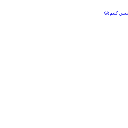
یس کنیم 🤔