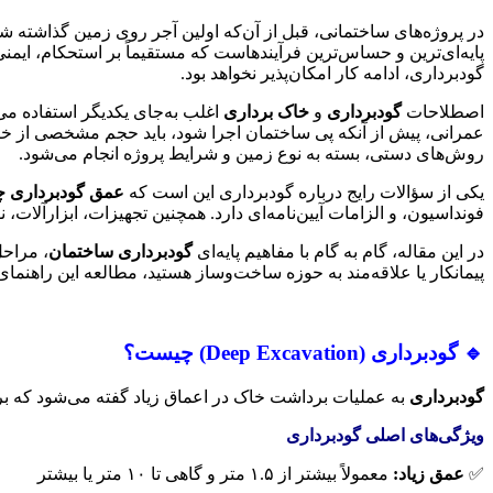
در پروژه‌های ساختمانی، قبل از آن‌که اولین آجر روی زمین گذاشته ش
پایه‌ای‌ترین و حساس‌ترین فرآیندهاست که مستقیماً بر استحکام، ایمن
گودبرداری، ادامه کار امکان‌پذیر نخواهد بود.
اصطلاحات
گودبرداری
و
خاک برداری
اغلب به‌جای یکدیگر استفاده می‌
عمرانی، پیش از آنکه پی ساختمان اجرا شود، باید حجم مشخصی از خاک
روش‌های دستی، بسته به نوع زمین و شرایط پروژه انجام می‌شود.
یکی از سؤالات رایج درباره گودبرداری این است که
عمق گودبرداری چق
فونداسیون، و الزامات آیین‌نامه‌ای دارد. همچنین تجهیزات، ابزارآلات، 
در این مقاله، گام به گام با مفاهیم پایه‌ای
گودبرداری ساختمان
، مراحل
پیمانکار یا علاقه‌مند به حوزه ساخت‌وساز هستید، مطالعه این راهنمای 
🔹
گودبرداری
(Deep Excavation)
چیست؟
گودبرداری
به عملیات برداشت خاک در اعماق زیاد گفته می‌شود که بر
ویژگی‌های اصلی گودبرداری
✅
عمق زیاد
:
معمولاً بیشتر از ۱.۵ متر و گاهی تا ۱۰ متر یا بیشتر