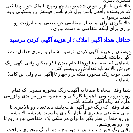
مشتری بگیری .
حالا شرایط بازار عوض شده تو باید چهار- پنج تا ملک خوب پیدا کنی
که فروشنده واقعی باشن پول لازم باشن قیمتش رو بشکونی و به
قیمت برسونی.
حالا بگردی برای اینا دنبال متقاضی خوب یعنی تمام انرژیت رو
بزاری برای اینکه متقاضی به دست بیاری .
حداقل تعداد آگهی املاک ؛ از هزینه آگهی کردن نترسید
دوستان از هزینه آگهی کردن نترسید . شما باید روزی حداقل سه تا
آگهی داشته باشید .
اشتباهی که بعضا مشاورها انجام میدن فکر میکنن وقتی آگهی زنگ
خورش بالاعه باید تعدادش رو بیشتر کنن .
یعنی خوب زنگ میخوره دیگه بزار چهار تا |آگهی بدم ولی این کاملا
اشتباهه .
شما وقتی پنجاه تا صد تا یه آگهیت زنگ میخوره میدونی که تمام
روزت رو میتونی با همونا کار کنی و به همونا سرویس بدی و لزومی
نداره که دیگه آگهی داشته باشی .
اتفاقا وقتی که زنگ خور آگهی هات پایینه باید تعداد رو بالا ببری تا
بتونی متقاضی بیشتری از بازار بگیری و اسمت همیشه بالا باشه .
این رو حتما در نظر بگیر ما برای هر ملکی یک متقاضی نیاز داریم تا
اون رو بفروشیم .
وقتی زنگ خورت پایینه یدونه دوتا پنج تا ده تا زنگ میخوری ناراحت