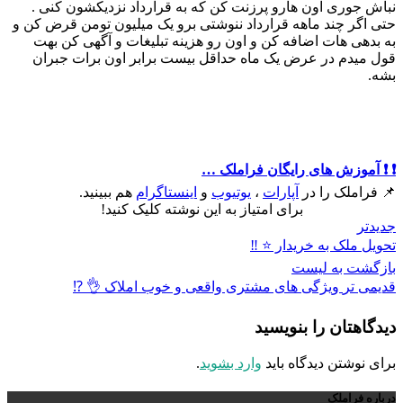
نباش جوری اون هارو پرزنت کن که به قرارداد نزدیکشون کنی .
حتی اگر چند ماهه قرارداد ننوشتی برو یک میلیون تومن قرض کن و
به بدهی هات اضافه کن و اون رو هزینه تبلیغات و آگهی کن بهت
قول میدم در عرض یک ماه حداقل بیست برابر اون برات جبران
بشه.
❗️ ❗️ آموزش های رایگان فراملک …
📌 فراملک را در
آپارات
،
یوتیوب
و
اینستاگرام
هم ببینید.
برای امتیاز به این نوشته کلیک کنید!
جدیدتر
تحویل ملک به خریدار ⭐️ ‼️
بازگشت به لیست
قدیمی تر
ویژگی های مشتری واقعی و خوب املاک 👌 ⁉️
دیدگاهتان را بنویسید
برای نوشتن دیدگاه باید
وارد بشوید
.
درباره فراملک