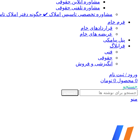
مشاوره آنلاین حقوقی
مشاوره تلفنی حقوقی
مشاوره تخصصی تاسیس املاک ✔️ چگونه دفتر املاک تاس
فرم خام
قراردادهای خام
عریضه های خام
پنل پیامکی
فرابلاگ
فنی
حقوقی
انگیزشی و فروش
ورود / ثبت نام
0
محصول
0
تومان
جستجو
جستجو
منو