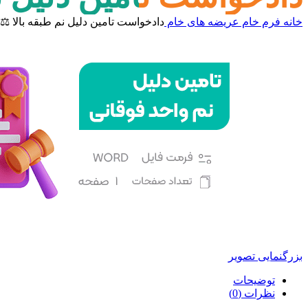
خانه
فرم خام
عریضه های خام
دادخواست تامین دلیل نم طبقه بالا ⚖️ د
بزرگنمایی تصویر
توضیحات
نظرات (0)