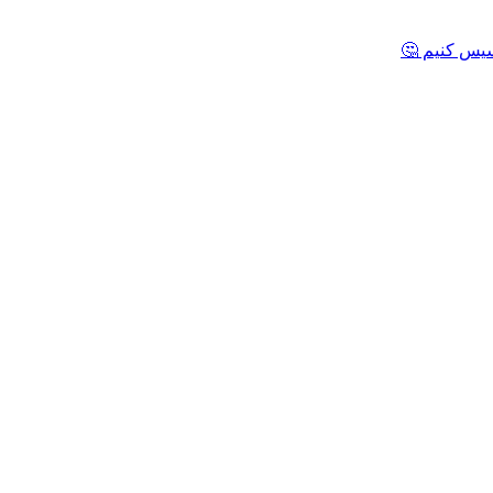
یس کنیم 🤔