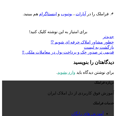
📌 فراملک را در
آپارات
،
یوتیوب
و
اینستاگرام
هم ببینید.
برای امتیاز به این نوشته کلیک کنید!
جدیدتر
چطور مشاور املاک حرفه ای شویم ⁉️
بازگشت به لیست
قدیمی تر
صدور چک و پرداخت پول در معاملات ملکی ‼️
دیدگاهتان را بنویسید
برای نوشتن دیدگاه باید
وارد بشوید
.
درباره فراملک
آموزش فوق کاربردی از دل املاک ایران
خدمات فراملک
آموزش های رایگان