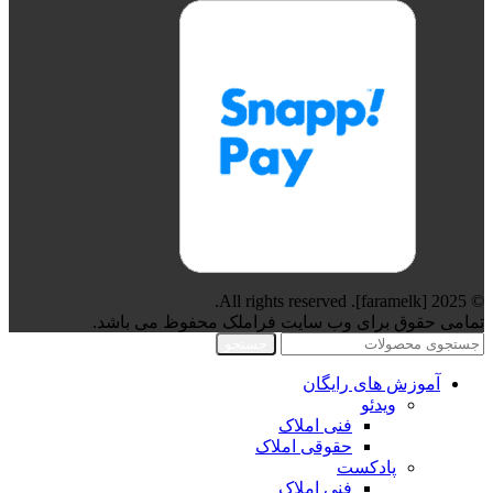
© 2025 [faramelk]. All rights reserved.
تمامی حقوق برای وب سایت فراملک محفوظ می باشد.
جستجو
آموزش های رایگان
ویدئو
فنی املاک
حقوقی املاک
پادکست
فنی املاک