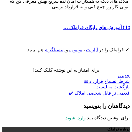
املاک های دیگه به همکارات امان نده سریع بهش معرفی کن که
بتونی کار رو جمع کنی و به قرارداد برسی .
❗️ ❗️ ❗️ آموزش های رایگان فراملک …
📌 فراملک را در
آپارات
،
یوتیوب
و
اینستاگرام
هم ببینید.
برای امتیاز به این نوشته کلیک کنید!
جدیدتر
شرط انفساخ قرارداد ⚖️
بازگشت به لیست
قدیمی تر
فایل شخصی املاک ✔️
دیدگاهتان را بنویسید
برای نوشتن دیدگاه باید
وارد بشوید
.
درباره فراملک