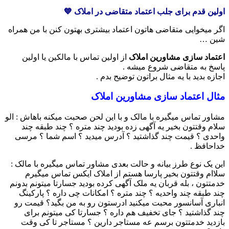
اولین قدم برای جلب اعتماد متقاضی در املاک 💙
اگر میخوایی متقاضی هاتون اعتماد بیشتری بهتون کنن با من همراه
شین …
اعتماد سازی مشاورین املاک
از اولین تماس با مالکین یا اولین
پاسخ به متقاضی شروع میشه .
اجازه بدید با یه مثال براتون توضیح بدم .
مثال اعتماد سازی مشاورین املاک
مشاور تماس میگیره با مالک و با این لحن صحبت میکنه باهاش : الو
سلام وقتتون بخیر یه آگهی زده بودید چند متره ؟ چند طبقه چند
واحدی ؟ قیمت چند گذاشتید ؟ آدرس میدید ؟ اسم شما ؟ مرسی
خداحافظ .
این یک نوع طرز بیانه و حالت بعدی مشاور تماس میگیره با مالک :
سلاام وقتتون بخیر پارسا هستم از املاک ایکس تماس میگیرم
خدمتتون ، بله قربان یه ملک آگهی کرده بودید جسارتا میتونم بدونم
چند طبقه چند واحدیه ؟ چند متره ؟ امکانات چی داره ؟ پارکینگ
انباری آسانسور محبت میکنید ادرستون رو به من بگید؟ قیمت رو
چند گذاشتید ؟ جای تخفیف هم داره ؟ جسارتا کی میتونم برای
بازدید خدمتتون برسم عه مستاجر دارین ؟ مستاجر تا کی وقت