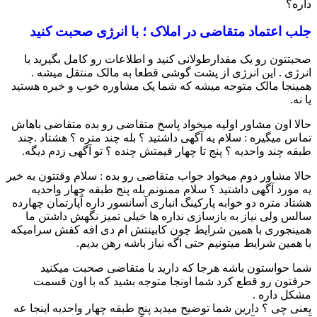
داره؟
جلب اعتماد متقاضی در املاک ؛ با انرژی صحبت کنید
صحبتتون رو یک مقدارطولانی کنید و اطلاعات رو کامل بگیرید با
انرژی . این انرژی از پشت گوشی قطعا به مالک منتقل میشه .
همینجا مالک متوجه میشه که شما یک مشاوره خوب و خبره هستید
یا نه.
حالا اون مشاور اولیه میخواد پاسخ متقاضی رو بده متقاضی باهاش
تماس میگیره : سلام یه آگهی داشتید ؟ بله چند متره ؟ هشتاد .چند
طبقه چند واحدیه ؟ پنج تا چهار قیمتش چنده ؟ تو آگهی زدم دیگه.
حالا مشاور دوم میخواد جواب متقاضی رو بده : سلام وقتتون به خیر
یه مورد آگهی داشتید ؟ سلام ممنونم بله پنج طبقه چهار واحدیه
هشتاد متره دو خوابه پارکینگ انباری آسانسور داره آپارتمان چهارده
سالس ولی نیاز به بازسازی نداره ها خیلی تمیز نگهش داشتن ما
همینجوری با همین شرایط چون کابینتش ام دی افه کفش سرامیکه
با همین شرایط میتونیم حتی اگه نیاز باشه رهن بدیم.
شما حواستون باشه هرجا که دارید با متقاضی صحبت میکنید
حرفتون رو قطع کرد شما اونجا متوجه بشید که با اون قسمت
مشکل داره .
یعنی چی ؟ دارین شما توضیح میدید پنج طبقه چهار واحدیه اینجا عه