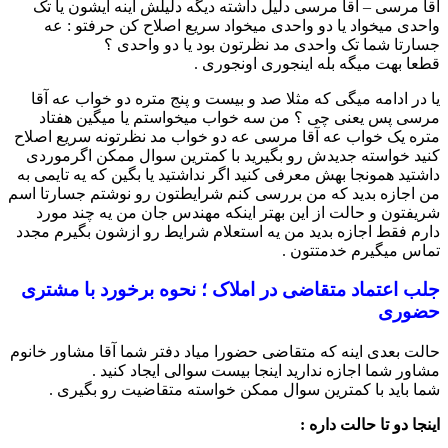
آقا مرسی – آقا مرسی دلیل داشته دیگه دلیلش اینه ایشون یا تک
واحدی میخواد یا دو واحدی میخواد سریع اصلاح کن حرفتو : عه
جسارتا شما تک واحدی مد نظرتون بود یا دو واحدی ؟
قطعا بهت میگه بله اینجوری اونجوری .
یا در ادامه میگی که مثلا صد و بیست و پنج متره دو خواب عه آقا
مرسی پس یعنی چی ؟ من سه خواب میخواستم یا میگین هفتاد
متره یک خواب عه آقا مرسی عه دو خواب مد نظرتونه سریع اصلاح
کنید خواسته جدیدش رو بگیرید با کمترین سوال ممکن اگرموردی
داشتید همونجا بهش معرفی کنید اگر نداشتید یا بگین که یه تایمی به
من اجازه بدید که من بررسی کنم شرایطتون رو نوشتم جسارتا اسم
شریفتون و حالت از این بهتر اینکه مهندس جان من یه چند مورد
دارم فقط اجازه بدید من یه استعلام شرایط رو ازشون بگیرم مجدد
تماس میگیرم خدمتتون .
جلب اعتماد متقاضی در املاک ؛ نحوه برخورد با مشتری
حضوری
حالت بعدی اینه که متقاضی حضورا میاد دفتر شما آقا مشاور خانوم
مشاور شما اجازه ندارید اینجا بیست سوالی ایجاد کنید .
شما باید با کمترین سوال ممکن خواسته متقاضیت رو بگیری .
اینجا دو تا حالت داره :