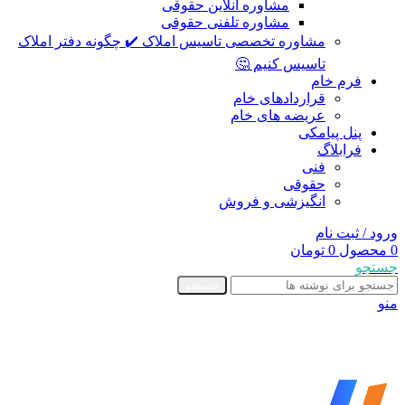
مشاوره آنلاین حقوقی
مشاوره تلفنی حقوقی
مشاوره تخصصی تاسیس املاک ✔️ چگونه دفتر املاک
تاسیس کنیم 🤔
فرم خام
قراردادهای خام
عریضه های خام
پنل پیامکی
فرابلاگ
فنی
حقوقی
انگیزشی و فروش
ورود / ثبت نام
0
محصول
0
تومان
جستجو
جستجو
منو