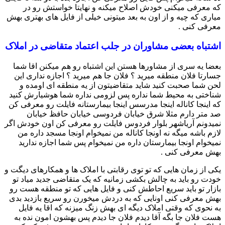
که معرفی میکنی خودش اصلاح میکنه و نهایتا خواستش رو در
میاری که چیه و از اون به بعد میتونی خیلی از فایل های بهتری بهش
معرفی کنی .
اشتباه بعضی مشاوران در جلب اعتماد متقاضی در املاک
بعضا یه سری از مشاورها هستن این اشتباه رو هم میکنن اقا شما
جسارتا فلان منطقه میرید ؟ فلان جا هم میرید ؟ اجازه نداری این
لحن شما صحبت کنید شاید متقاضیتون از یه منطقه ای اومده و
شناختی به محیط شما نداره پس لزومی نداره شما هوشیارش کنید
که اینجا کاناله اینجا مدرسس اینجا بیمارستانه فایلت رو معرفی کن
صد متر دارم مثلا شرق خیابان فردوسی خیابان حافظ خیابان
نمیدونم آریاشهر بلوار فردوس فایلت رو معرفی کن اون خودش اگر
لازم باشه میگه نه اونجا کاناله من نمیخوام اونجا مسجد داره من
نمیخوام اونجا بیمارستان داره من نمیخوام پس شما اجازه ندارید
بهش معرفی کنی .
یکی از زمان هایی که تو توی رقابتی با املاک ها و همکارهای دیگت و
خودت رو باید به چالش بکشی زمانیه که یک متقاضی جدید میاد تو
بازار تو باید سریع احاطش کنی و فایل هایی که تو منطقه هست رو
بهش معرفی کنی اونایی که به دردش میخورن رو سریع بازدید بدی
به نحوی که وقتی املاک دیگه ای بهش زنگ میزنه که اقا یه فایل
هست فلان جا بگه آقا دیدم فلان جا دیدم پس بهشون امون نده به