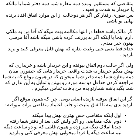
متقاضی که مستقیم اومده دمه مغازه شما دمه دفتر شما یا مالکه
یا خریدار به شدت واقعیه .
پس طوری رفتار کن اگر هر دوحالت از این موارد اتفاق افتاد برنده
نهایی تو باشی .
اگر مالک باشه قطعا در انتها مکالمه بهت میگه که آقا من یه ملکی
دارم اینجا یا اینکه اگر بد پرزنت کرده باشی میگه باشه آقا مرسی
بهتون خبر میدم .
خداحافظ یعنی حتی رغبت نداره که بهش فایل معرفی کنید و برید
بازدید .
ولی اگر حالت دوم اتفاق بیوفته و این خریدار باشه و خریداری که
بهش میگم خریدار به شدت واقعی خریدار هایی که حضورن میان
دمه مغازه شما دمه دفتر شما میخوان که در همون موقع که به شما
مراجعه کردن حداقل دو سه مورد رو ببینن و تمایل به این ندارن که
شما بگید باشه شمارتو بده من باهات تماس میگیرم .
اگر این اتفاق بیوفته بازنده اصلی تویی . چرا که همون موقع اگر
بازدید بدی سه تا اتفاق مثبت تو جلب اعتماد متقاضی برات میوفته :
اول اینکه متقاضی حس بهتری بهش پیدا میکنه
دوم اینکه متقاضی رو اگر ولش کنی بعد از دفتر شما رفته
چندتا املاک دیگه سر زده و همون فایلی که تو دو ساعت دیگه
نیم ساعت دیگه یا فردا میخوایی بهش معرفی کنی و بازدید