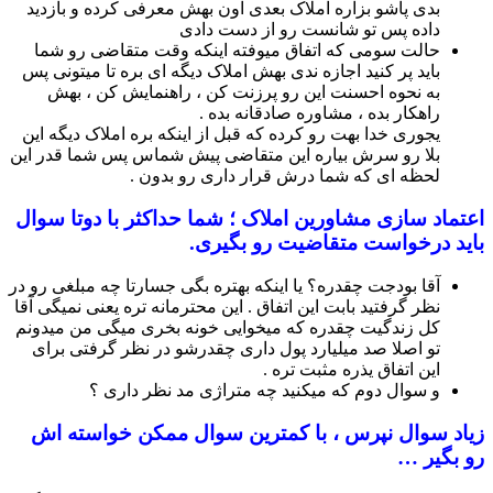
بدی پاشو بزاره املاک بعدی اون بهش معرفی کرده و بازدید
داده پس تو شانست رو از دست دادی
حالت سومی که اتفاق میوفته اینکه وقت متقاضی رو شما
باید پر کنید اجازه ندی بهش املاک دیگه ای بره تا میتونی پس
به نحوه احسنت این رو پرزنت کن ، راهنمایش کن ، بهش
راهکار بده ، مشاوره صادقانه بده .
یجوری خدا بهت رو کرده که قبل از اینکه بره املاک دیگه این
بلا رو سرش بیاره این متقاضی پیش شماس پس شما قدر این
لحظه ای که شما درش قرار داری رو بدون .
اعتماد سازی مشاورین املاک ؛ شما حداکثر با دوتا سوال
باید درخواست متقاضیت رو بگیری.
آقا بودجت چقدره؟ یا اینکه بهتره بگی جسارتا چه مبلغی رو در
نظر گرفتید بابت این اتفاق . این محترمانه تره یعنی نمیگی آقا
کل زندگیت چقدره که میخوایی خونه بخری میگی من میدونم
تو اصلا صد میلیارد پول داری چقدرشو در نظر گرفتی برای
این اتفاق یذره مثبت تره .
و سوال دوم که میکنید چه متراژی مد نظر داری ؟
زیاد سوال نپرس ، با کمترین سوال ممکن خواسته اش
رو بگیر …