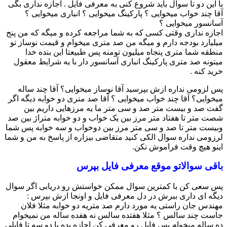
با این دو تا سوال باید شروع کنی به معرفی فایل . اجازه نداری بگی
آقا چند خواب میخوایی ؟ پارکینگ میخوایی ؟ انباری میخوایی ؟
آسانسور میخوایی ؟
اجازه نداری وقتی کسی که به شما مراجعه کرده و میگه که من پنج
میلیارد بودجه دارم و میگه من صد متری میخوام و قیمت نوساز تو
منطقه شما متری پنجاه میلیون تومنه پس طبیعتا این بنده خدا
میتونه صد متری پارکینگ انباری آسانسور دار با یه شرایط معقول
خرید کنه .
پس لزومی نداره ازش بپرسید آقا نوساز میخوایی؟ آقا چند ساله
میخوایی؟ آقا چند خواب میخوایی ؟ آقا صد متری دو خوابه دیگه اگر
گفت صد و بیست متر صد و سی متر ما یه مرزهایی داریم بین
شصت متر تا هفتاد متر مرز بین یک خواب و دو خوابه متراژ بین صد
وبیست متر تا صد و سی متر مرز بین دوخواب و سه خوابه پس شما
لرزومی نداره سوال الکی کنید متقاضی بیزاره از پاسخ به من و شما
اینو هیچ وقت فراموش نکن.
باقی سوالاتو موقع معرفی فایل بپرس
پس سعی کن با کمترین سوال ممکن خواستش رو دریابی اگر سوال
دیگه ای داری ببرش در دل معرفی فایل و اونجا ازش بپرس :
مهندس جان راستی یه مورد دارم صد متریه دو خوابه مثلا فلان
جاست چند سالس ؟ مثلا هفتده سالس نه هفده ساله من نمیخوام
ده ساله میخوام پس فایل رو معرفی کن اجازه بده با دو سه تا فایلی