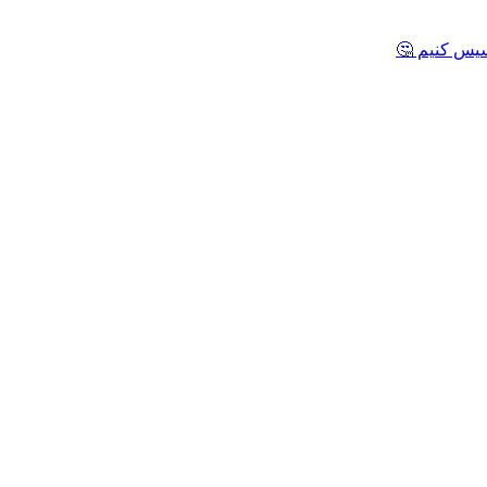
یس کنیم 🤔