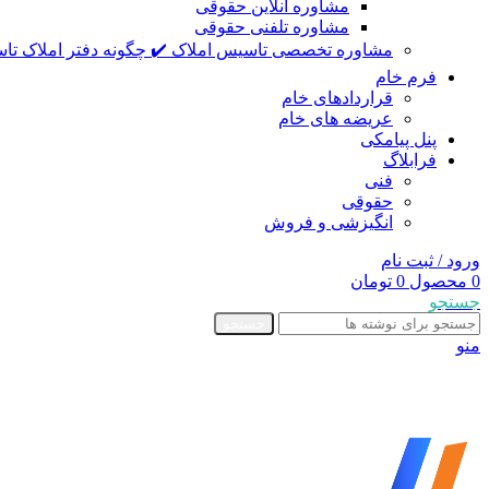
مشاوره آنلاین حقوقی
مشاوره تلفنی حقوقی
مشاوره تخصصی تاسیس املاک ✔️ چگونه دفتر املاک تاس
فرم خام
قراردادهای خام
عریضه های خام
پنل پیامکی
فرابلاگ
فنی
حقوقی
انگیزشی و فروش
ورود / ثبت نام
0
محصول
0
تومان
جستجو
جستجو
منو