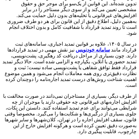
تدوین شده‌اند. این قوانین از یک‌سو برای موجر حق و حقوق
مشخصی تعیین می‌کند و از سوی دیگر مستاجر را در برابر
افزایش‌های غیرقانونی یا تخلیه‌های بدون دلیل حمایت می‌کند.
به‌همین دلیل، اطلاع دقیق از این قانون برای هر دو طرف ضروری
است تا روند تمدید قرارداد با شفافیت کامل و بدون اختلاف انجام
شود.
در سال ۱۴۰۵، علاوه بر قوانین تمدید اجباری، سامانه‌های ثبت
قرارداد مانند
سامانه خودنویس
نیز نقش مهمی در تمدید قراردادها
دارند. چون بسیاری از مراحل دریافت کد رهگیری، پشت‌نویسی،
تمدید حضوری یا آنلاین، یکپارچه و الزامی شده است. حالا دیگر تمدید
قرارداد فقط توافق شفاهی یا پشت‌نویسی ساده نیست؛ ثبت و
نظارت دقیق‌تری روی همه معاملات انجام می‌شود و همین موضوع
اهمیت شناخت روش‌های درست تمدید اجاره‌نامه را دوچندان کرده
است.
از طرف دیگر، بسیاری از مستاجران نمی‌دانند در صورت مخالفت با
افزایش اجاره‌بهای غیرقانونی چه حقوقی دارند یا موجران از چه
شرایطی می‌توانند برای عدم تمدید استفاده کنند. دانستن این نکات،
جلوی بسیاری از درگیری‌ها و شکایت‌ها را می‌گیرد. مخصوصاً وقتی
قانون، سقف افزایش اجاره را در تهران، کلان‌شهرها و سایر شهرها
به‌صورت دقیق تعیین کرده است و هرگونه افزایش خارج از این
چارچوب، قابلیت پیگیری دارد.