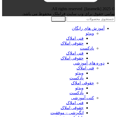
© 2025 [faramelk]. All rights reserved.
تمامی حقوق برای وب سایت فراملک محفوظ می باشد.
جستجو
آموزش های رایگان
ویدئو
فنی املاک
حقوقی املاک
پادکست
فنی املاک
حقوقی املاک
دوره های آموزشی
فنی املاک
ویدئو
پادکست
حقوقی املاک
ویدئو
پادکست
کتب آموزشی
فنی املاک
حقوقی املاک
انگیزشی – موفقیت