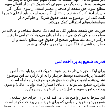
می‌شود. به عبارت دیگر، در صورتی که شریک نتواند از انتقال سهم
مطلع شود، حق شفعه او همچنان معتبر است. از سوی دیگر، اگر
خریدار ادعا کند که شفیع از انتقال آگاه بوده است، باید ادعای خود را
ثابت کند. این موضوع به حفظ حقوق شریک و جلوگیری از
سواستفاده‌های احتمالی کمک می‌کند.
فوریت حق شفعه به‌طور کلی به ایجاد یک محیط شفاف و عادلانه در
معاملات ملکی کمک می‌کند و اطمینان می‌دهد که تمامی طرفین
درگیر در معامله به‌طور صحیح از حقوق خود مطلع باشند و از
خطرات ناشی از ناآگاهی یا بی‌توجهی جلوگیری شود.
قدرت شفیع به پرداخت ثمن
برای اینکه حق خریدار ضایع نشود، شریک (شفیع) باید حتماً ثمن
(قیمت) پرداخت‌شده توسط خریدار را به او بازگرداند. این موضوع
نشان‌دهنده اهمیت رعایت حقوق هر دو طرف در معامله است.
بنابراین، شفیع نمی‌تواند با ادعای اعسار (عدم توانایی مالی) و بدون
پرداخت ثمن، سهم منتقل‌شده را از خریدار پس بگیرد.
این شرط به‌طور واضح بیان می‌کند که برای اجرای حق شفعه،
شفیع باید به خریدار مبلغی که برای خرید سهم پرداخت کرده است
را پرداخت کند. به این ترتیب، حق شفعه به‌عنوان ابزاری برای حفظ