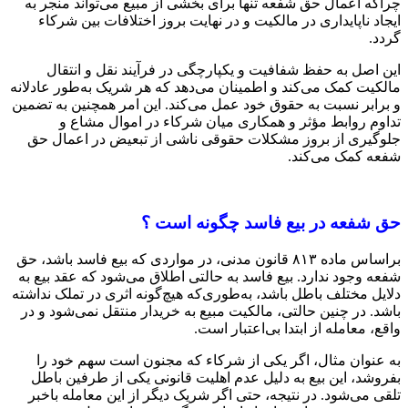
چراکه اعمال حق شفعه تنها برای بخشی از مبیع می‌تواند منجر به
ایجاد ناپایداری در مالکیت و در نهایت بروز اختلافات بین شرکاء
گردد.
این اصل به حفظ شفافیت و یکپارچگی در فرآیند نقل و انتقال
مالکیت کمک می‌کند و اطمینان می‌دهد که هر شریک به‌طور عادلانه
و برابر نسبت به حقوق خود عمل می‌کند. این امر همچنین به تضمین
تداوم روابط مؤثر و همکاری میان شرکاء در اموال مشاع و
جلوگیری از بروز مشکلات حقوقی ناشی از تبعیض در اعمال حق
شفعه کمک می‌کند.
حق شفعه در بیع فاسد چگونه است ؟
براساس ماده ۸۱۳ قانون مدنی، در مواردی که بیع فاسد باشد، حق
شفعه وجود ندارد. بیع فاسد به حالتی اطلاق می‌شود که عقد بیع به
دلایل مختلف باطل باشد، به‌طوری‌که هیچ‌گونه اثری در تملک نداشته
باشد. در چنین حالتی، مالکیت مبیع به خریدار منتقل نمی‌شود و در
واقع، معامله از ابتدا بی‌اعتبار است.
به عنوان مثال، اگر یکی از شرکاء که مجنون است سهم خود را
بفروشد، این بیع به دلیل عدم اهلیت قانونی یکی از طرفین باطل
تلقی می‌شود. در نتیجه، حتی اگر شریک دیگر از این معامله باخبر