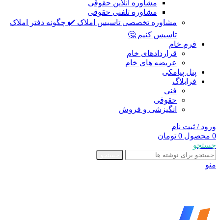
مشاوره آنلاین حقوقی
مشاوره تلفنی حقوقی
مشاوره تخصصی تاسیس املاک ✔️ چگونه دفتر املاک
تاسیس کنیم 🤔
فرم خام
قراردادهای خام
عریضه های خام
پنل پیامکی
فرابلاگ
فنی
حقوقی
انگیزشی و فروش
ورود / ثبت نام
0
محصول
0
تومان
جستجو
جستجو
منو