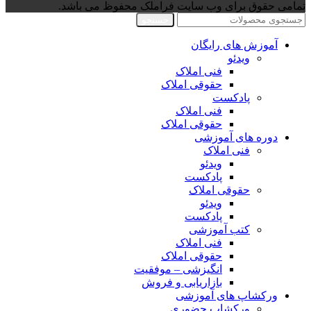
تمامی حقوق برای وب سایت فراملک محفوظ می باشد.
جستجو
آموزش های رایگان
ویدئو
فنی املاک
حقوقی املاک
پادکست
فنی املاک
حقوقی املاک
دوره های آموزشی
فنی املاک
ویدئو
پادکست
حقوقی املاک
ویدئو
پادکست
کتب آموزشی
فنی املاک
حقوقی املاک
انگیزشی – موفقیت
بازاریابی و فروش
ورکشاپ های آموزشی
ورکشاپ حضوری