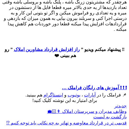
هرچقدر که مشتریتون زرنگ باشه ، پلنگ باشه و بروسلی باشه وقتی
تعداد بازدیدها از یه حدی بالاتر میره قطعا فایل ها از دستشون در
میره و یه تعدادی رو فراموش میکنن و اگر تو بتونی این کار و به
درستی اجرا کنی و سربلند بیرون بیایی به همون میزان که بازدهی و
قراردادهات افزایش پیدا میکنه قطعا دور خوردنات هم کاهش پیدا
میکنه .
‼️ پیشنهاد میکنم ویدیو ”
راز افزایش قرارداد مشاورین املاک
” رو
هم ببینی ❤️
❗️ ❗️ ❗️ آموزش های رایگان فراملک …
📌 فراملک را در
آپارات
،
یوتیوب
و
اینستاگرام
هم ببینید.
برای امتیاز به این نوشته کلیک کنید!
جدیدتر
وظایف مدیران و سرپرستان املاک 👨🏻‍💼
بازگشت به لیست
قدیمی تر
در قرارداد معاوضه و تهاتر به چه نکاتی باید توجه کنیم ⁉️