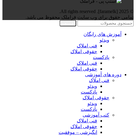
© 2025 [faramelk]. All rights reserved.
تمامی حقوق برای وب سایت فراملک محفوظ می باشد.
جستجو
آموزش های رایگان
ویدئو
فنی املاک
حقوقی املاک
پادکست
فنی املاک
حقوقی املاک
دوره های آموزشی
فنی املاک
ویدئو
پادکست
حقوقی املاک
ویدئو
پادکست
کتب آموزشی
فنی املاک
حقوقی املاک
انگیزشی – موفقیت