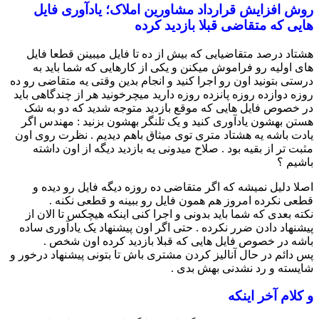
روش افزایش قرارداد مشاورین املاک؛ یادآوری فایل
هایی که متقاضی قبلا بازدید کرده
هشتاد درصد متقاضیایی که بیش از ده تا فایل میبینن قطعا فایل
های اولیه رو فراموش میکنن و یکی از کارهایی که شما باید به
درستی بتونید اون رو اجرا کنید و انجام بدین وقتی یه متقاضی رو ده
روزه دوازده روزه پانزده روزه دارید میچرخونید هر از چندگاهی باید
در خصوص فایل هایی که موقع بازدید متوجه شدید که دو به شک
هستن بهشون یادآوری کنید و یک تلنگر بهشون بزنید : مهندس اگر
یادت باشه یه هشتاد متری توی میثاق باهم دیدیم . نظرت روی اون
مثبت تر از بقیه بود . صلاح میدونی یه بازدید دیگه از اون داشته
باشیم ؟
اصلا دلیل نمیشه که اگر متقاضی ده روزه دیگه فایل رو دیده و
قطعی نکرده امروز هم همون فایل رو ببینه و قطعی نکنه .
نکته بعدی که شما باید بدونی و اجرا کنی اینکه هیچکس تا الان از
پیشنهاد دادن ضرر نکرده . حتی اگر اون پیشنهاد یک یادآوری ساده
باشه در خصوص فایل هایی که قبلا بازدید کرده اون شخص .
پس دائم در حال آنالیز کردن مشتری باش تا بتونی پیشنهاد درخور و
شایسته و رد نشدنی بهش بدی .
و کلام آخر اینکه