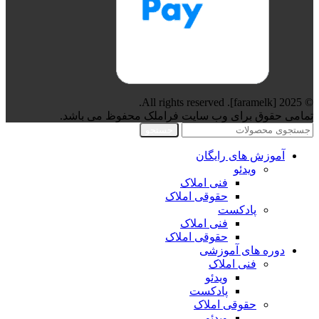
© 2025 [faramelk]. All rights reserved.
تمامی حقوق برای وب سایت فراملک محفوظ می باشد.
جستجو
آموزش های رایگان
ویدئو
فنی املاک
حقوقی املاک
پادکست
فنی املاک
حقوقی املاک
دوره های آموزشی
فنی املاک
ویدئو
پادکست
حقوقی املاک
ویدئو