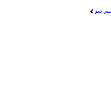
یس کنیم 🤔