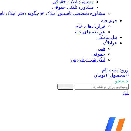
مشاوره آنلاین حقوقی
مشاوره تلفنی حقوقی
مشاوره تخصصی تاسیس املاک ✔️ چگونه دفتر املاک تاس
فرم خام
قراردادهای خام
عریضه های خام
پنل پیامکی
فرابلاگ
فنی
حقوقی
انگیزشی و فروش
ورود / ثبت نام
0
محصول
0
تومان
جستجو
جستجو
منو