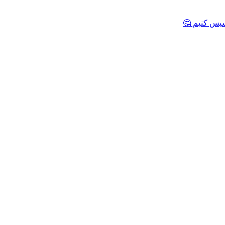
یس کنیم 🤔