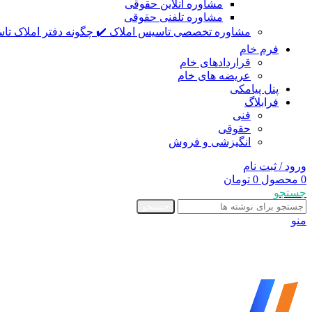
مشاوره آنلاین حقوقی
مشاوره تلفنی حقوقی
مشاوره تخصصی تاسیس املاک ✔️ چگونه دفتر املاک تاس
فرم خام
قراردادهای خام
عریضه های خام
پنل پیامکی
فرابلاگ
فنی
حقوقی
انگیزشی و فروش
ورود / ثبت نام
0
محصول
0
تومان
جستجو
جستجو
منو