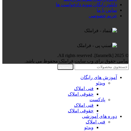
دانلود رایگان نمونه دادخواست ها
تماس با ما
حریم خصوصی
© 2025 [faramelk]. All rights reserved.
تمامی حقوق برای وب سایت فراملک محفوظ می باشد.
جستجو
آموزش های رایگان
ویدئو
فنی املاک
حقوقی املاک
پادکست
فنی املاک
حقوقی املاک
دوره های آموزشی
فنی املاک
ویدئو