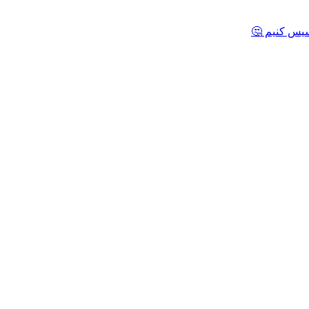
یس کنیم 🤔