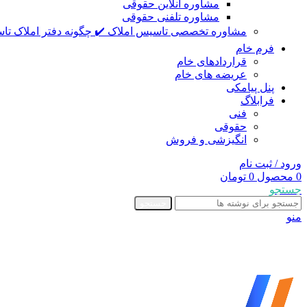
مشاوره آنلاین حقوقی
مشاوره تلفنی حقوقی
مشاوره تخصصی تاسیس املاک ✔️ چگونه دفتر املاک تاس
فرم خام
قراردادهای خام
عریضه های خام
پنل پیامکی
فرابلاگ
فنی
حقوقی
انگیزشی و فروش
ورود / ثبت نام
0
محصول
0
تومان
جستجو
جستجو
منو