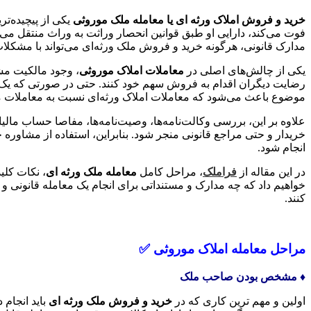
خرید و فروش املاک ورثه ای یا معامله ملک موروثی
یکی از پیچیده‌ت
فوت می‌کند، دارایی او طبق قوانین انحصار وراثت به وراث منتقل می‌
مدارک قانونی، هرگونه خرید و فروش ملک ورثه‌ای می‌تواند با مشکل
یکی از چالش‌های اصلی در
معاملات املاک موروثی
، وجود مالکیت مش
رضایت دیگران اقدام به فروش سهم خود کنند. حتی در صورتی که یک نفر
موضوع باعث می‌شود که معاملات املاک ورثه‌ای نسبت به معاملات معمو
علاوه بر این، بررسی وکالت‌نامه‌ها، وصیت‌نامه‌ها، مفاصا حساب مال
خریدار و حتی مراجع قانونی منجر شود. بنابراین، استفاده از مشاور
انجام شود.
در این مقاله از
فراملک
، مراحل کامل
معامله ملک ورثه ای
، نکات کلی
خواهیم داد که چه مدارک و مستنداتی برای انجام یک معامله قانونی 
کنند.
مراحل معامله املاک موروثی ✅
♦️ مشخص بودن صاحب ملک
اولین و مهم ترین کاری که در
خرید و فروش ملک ورثه ای
باید انجام 