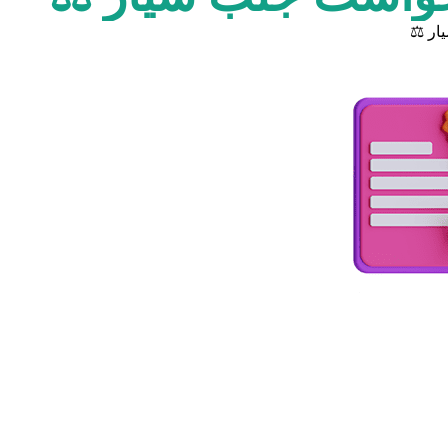
ار ⚖️