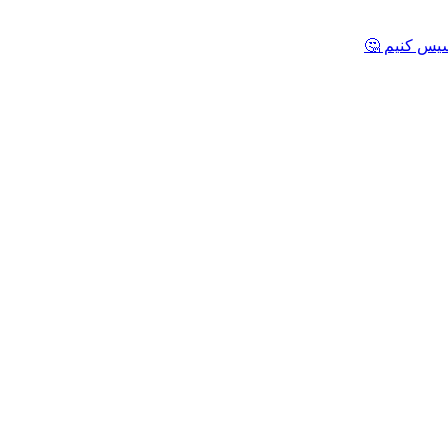
یس کنیم 🤔