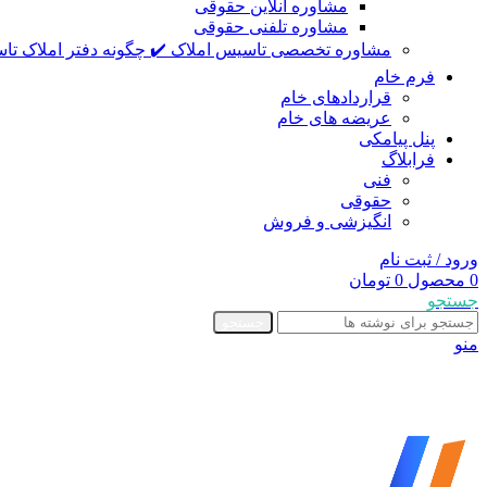
مشاوره آنلاین حقوقی
مشاوره تلفنی حقوقی
مشاوره تخصصی تاسیس املاک ✔️ چگونه دفتر املاک تاس
فرم خام
قراردادهای خام
عریضه های خام
پنل پیامکی
فرابلاگ
فنی
حقوقی
انگیزشی و فروش
ورود / ثبت نام
0
محصول
0
تومان
جستجو
جستجو
منو