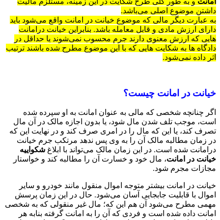
امانت
و به طور کلی طرح شکایت در این زمینه، مستلزم مالیت
داشتن موضوع اصلی می‌باشد.
به عبارت دیگر مالی که موضوع خیانت در امانت واقع می‌شود باید
دارای ارزش مادی و قابل معامله باشد. بنابراین خیانت درامانت
هایی که ارزش معنوی دارند جرم محسوب نمی‌شوند یا حداقل در
دادگاه ها به شکایت هایی که با این موضوع مطرح شده باشند ترتیب
اثر داده نمی‌شود.
خیانت در امانت چیست؟
اگر چنانچه شخصی که مالی به عنوان امانت به او سپرده شده
است، موجب تلف شدن مال شود، یا بدون اجازه مالک در آن مال
تصرف کند، یا این که مال را در امری صرف کند و در نهایت این که
در زمان مطالبه مالک آن را به وی پس ندهد مرتکب جرم خیانت
درامانت شده است. در این زمان مالک می‌تواند با ابلاغ
شکواییه
خیانت در امانت
، مال خود و خسارت آن را مطالبه کند و خواستار
مجازات مجرم شود.
خیانت در امانت بیشتر متوجه اموال منقول مانند خودرو و سایر
اموال با قابلیت جابجایی آسان می‌شود. حال در این زمان پرسش
مهمی مطرح می‌شود آن هم این که؛ مال غیر منقولی که به شخصی
امانت داده شده است و فردی که آن را به امانت گرفته بنابه هر