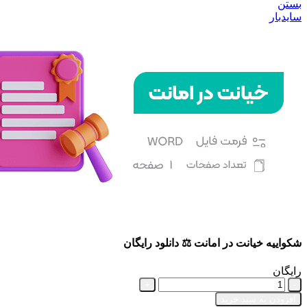
بستن
سایدبار
شکواییه خیانت در امانت ⚖️ دانلود رایگان
رایگان
شکواییه
خیانت
افزودن به سبد خرید