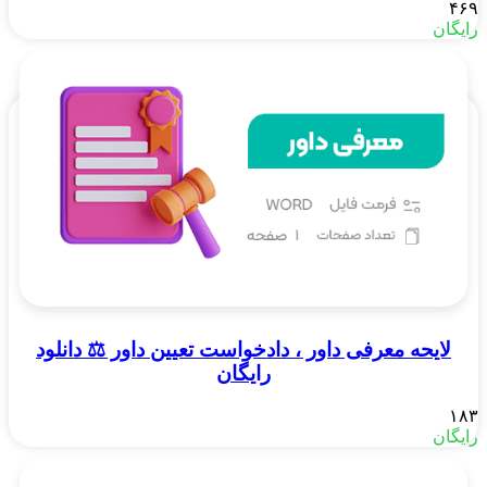
۴۶۹
رایگان
لایحه معرفی داور ، دادخواست تعیین داور ⚖️ دانلود
رایگان
۱۸۳
رایگان