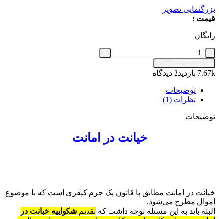
بزرگنمایی تصویر
قیمت :
رایگان
شکواییه
خیانت
افزودن به سبد خرید
در
7.67k بازدید
2 دیدگاه
امانت
⚖️
توضیحات
دانلود
نظرات (1)
رایگان
توضیحات
عدد
خیانت در امانت
خیانت در امانت مطابق با قانون یک جرم کیفری است که با موضوع
اموال مطرح می‌شود.
البته باید به این مسئله توجه داشت که
تقدیم
شکواییه
خیانت در