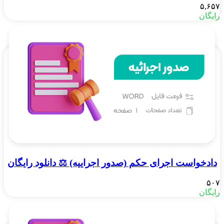
۵,۶۵۷
رایگان
دادخواست اجرای حکم (صدور اجراییه) ⚖️ دانلود رایگان
۵۰۷
رایگان