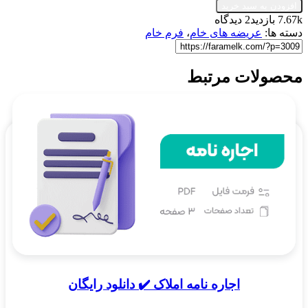
خیانت
افزودن به سبد خرید
در
7.67k بازدید
2 دیدگاه
امانت
دسته ها:
عریضه های خام
،
فرم خام
⚖️
دانلود
رایگان
محصولات مرتبط
عدد
اجاره نامه املاک ✔️ دانلود رایگان