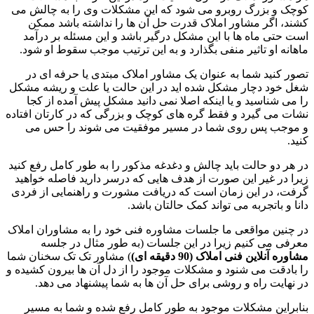
کوچک و بزرگ روبرو می شود که این مشکلات وی را به چالش می
کشند، اگر مشاور املاک قدرت حل آن ها را نداشته باشد ممکن
است حتی ماه ها با این مشکل درگیر باشد و این مسئله بر درآمد
ماهانه او تاثیر منفی بگذارد و به این ترتیب موجب سقوط او شود.
تصور کنید شما به عنوان یک مشاور املاک مبتدی یا حرفه ای در
شغل خود دچار مشکل شده اید در این حالت یا علت و ریشه مشکل
را می شناسید و یا اینکه اصلا نمی دانید مشکل پیش آمده از کجا
نشات می گیرد و فقط گره های کوچک و بزرگی که در کارتان افتاده
و موجب پس روی شما در مسیر موفقیت می شوند را حس می
کنید.
در هر دو حالت باید چالش و دغدغه مذکور را به طور کامل رفع کنید
زیرا در غیر این صورت از هدف هایی که درسر دارید فاصله خواهید
گرفت، در این زمان است که دریافت مشورت و راهنمایی از فردی
دانا و باتجربه می تواند کمک حالتان باشد.
در چنین مواقعی ما جلسات مشاوره فنی خود را به مشاوران املاک
معرفی می کنیم زیرا در این جلسات (به طور مثال در جلسه
مشاوره آنلاین فنی املاک
(90
دقیقه ای
)
) مشاور تک تک سخنان شما
را بادقت می شنود و مشکلات موجود را از دل آن ها بیرون کشیده و
در نهایت راه و روشی برای حل آن ها به شما پیشنهاد می دهد.
بنابراین مشکلات موجود به طور کامل رفع شده و شما به مسیر