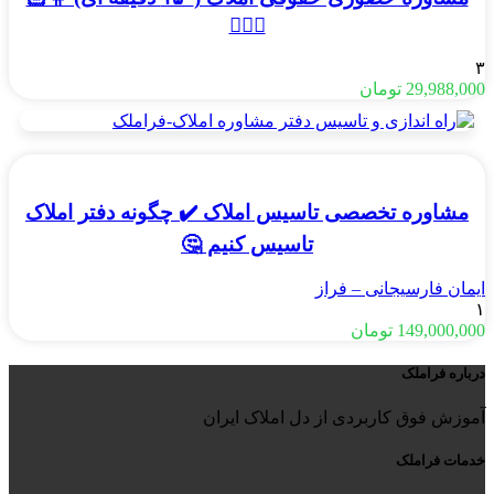
🧍🏻‍♂️
۳
29,988,000
تومان
مشاوره تخصصی تاسیس املاک ✔️ چگونه دفتر املاک
تاسیس کنیم 🤔
ایمان فارسیجانی – فراز
۱
149,000,000
تومان
درباره فراملک
آموزش فوق کاربردی از دل املاک ایران
خدمات فراملک