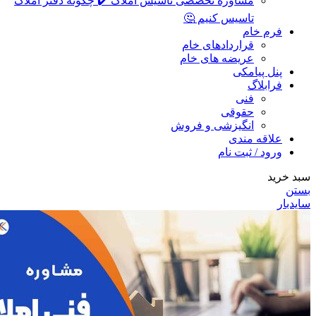
مشاوره تخصصی تاسیس املاک ✔️ چگونه دفتر املاک
تاسیس کنیم 🤔
فرم خام
قراردادهای خام
عریضه های خام
پنل پیامکی
فرابلاگ
فنی
حقوقی
انگیزشی و فروش
علاقه مندی
ورود / ثبت نام
سبد خرید
بستن
سایدبار