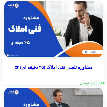
مشاوره تلفنی فنی املاک (۴۵ دقیقه ای) ☎️
۰
5,988,000
تومان