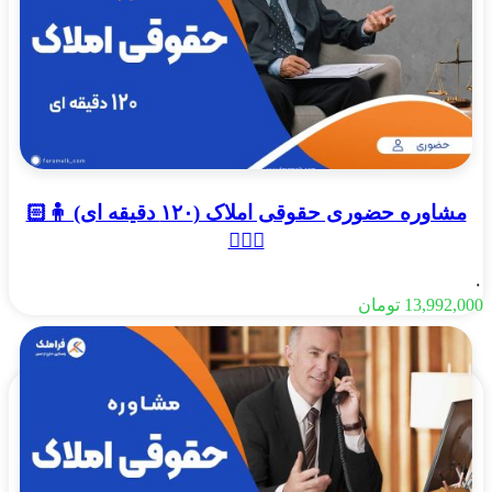
مشاوره حضوری حقوقی املاک (۱۲۰ دقیقه ای) 🧍🏻
🧍🏻‍♂️
۰
13,992,000
تومان