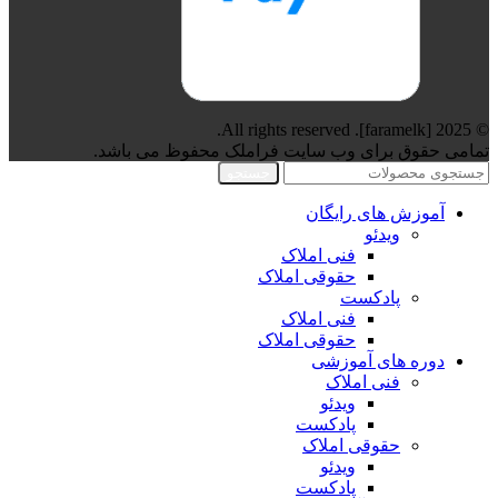
© 2025 [faramelk]. All rights reserved.
تمامی حقوق برای وب سایت فراملک محفوظ می باشد.
جستجو
آموزش های رایگان
ویدئو
فنی املاک
حقوقی املاک
پادکست
فنی املاک
حقوقی املاک
دوره های آموزشی
فنی املاک
ویدئو
پادکست
حقوقی املاک
ویدئو
پادکست