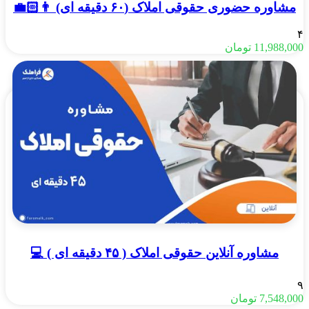
مشاوره حضوری حقوقی املاک (۶۰ دقیقه ای) 👨🏻‍💼
۴
11,988,000
تومان
مشاوره آنلاین حقوقی املاک ( ۴۵ دقیقه ای ) 💻
۹
7,548,000
تومان