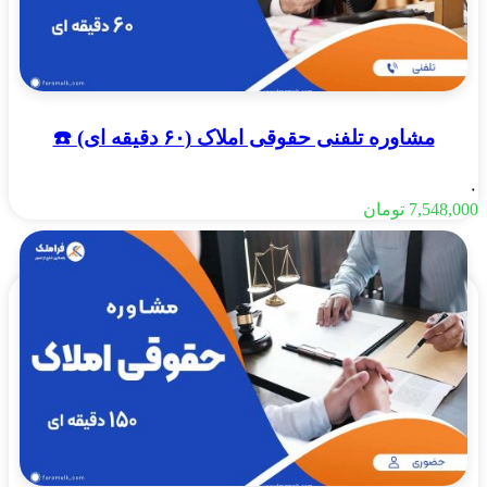
مشاوره تلفنی حقوقی املاک (۶۰ دقیقه ای) ☎️
۰
7,548,000
تومان