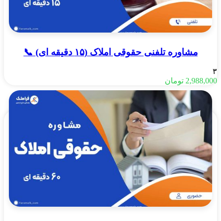
مشاوره تلفنی حقوقی املاک (۱۵ دقیقه ای) 📞
۳
2,988,000
تومان