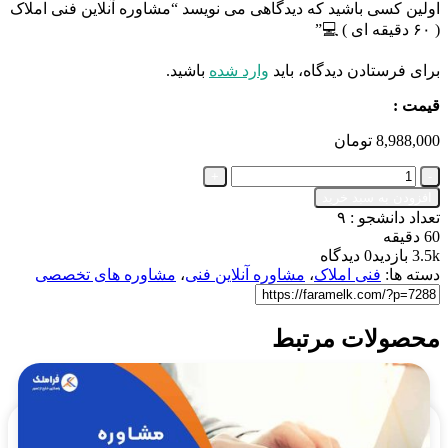
اولین کسی باشید که دیدگاهی می نویسد “مشاوره آنلاین فنی املاک
( ۶۰ دقیقه ای ) 💻”
برای فرستادن دیدگاه، باید
وارد شده
باشید.
قیمت :
8,988,000
تومان
مشاوره
آنلاین
افزودن به سبد خرید
فنی
تعداد دانشجو :
۹
املاک
60 دقیقه
(
3.5k بازدید
0 دیدگاه
60
دسته ها:
فنی املاک
،
مشاوره آنلاین فنی
،
مشاوره های تخصصی
دقیقه
ای
)
محصولات مرتبط
💻
عدد