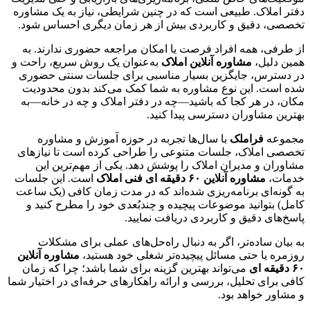
دفتر املاک. طبیعی است که در چنین شرایطی، نیاز به یک مشاوره
تخصصی، دقیق و کاربردی بیش از هر زمان دیگری احساس شود.
از طرفی، همه افراد فرصت یا امکان مراجعه حضوری ندارند. به
همین دلیل،
مشاوره آنلاین املاک
به‌عنوان یک روش سریع، راحت و
در دسترس، جایگزین بسیار مناسبی برای جلسات سنتی حضوری
شده است. این نوع مشاوره به شما کمک می‌کند بدون محدودیت
مکان، در هر کجا که باشید—چه در دفتر املاک و چه در خانه—به
بهترین مشاوران دسترسی پیدا کنید.
مجموعه
فراملک
با سال‌ها تجربه در حوزه آموزش و مشاوره
تخصصی املاک، جلسات متنوعی را طراحی کرده است تا نیازهای
مشاوران و مدیران املاک را پوشش دهد. یکی از مهم‌ترین این
خدمات،
مشاوره آنلاین ۶۰ دقیقه ای فنی املاک
است. این جلسات
به گونه‌ای برنامه‌ریزی شده‌اند که در مدت زمان کافی (یک ساعت
کامل) بتوانید موضوعات پیچیده و چندبُعدی خود را مطرح کنید و
پاسخ‌های دقیق و کاربردی دریافت نمایید.
به بیان ساده‌تر، اگر به دنبال راه‌حل‌های عملی برای مشکلات
روزمره یا حتی مسائل پیچیده‌تر شغلی خود هستید،
مشاوره آنلاین
۶۰ دقیقه ای
می‌تواند بهترین گزینه برای شما باشد؛ چرا که زمان
کافی برای تحلیل، بررسی و ارائه راهکارهای حرفه‌ای در اختیار شما
و مشاور خواهد بود.