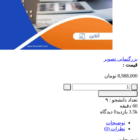
بزرگنمایی تصویر
قیمت :
8,988,000
تومان
مشاوره
آنلاین
افزودن به سبد خرید
فنی
تعداد دانشجو :
۹
املاک
60 دقیقه
(
3.5k بازدید
0 دیدگاه
60
دقیقه
توضیحات
ای
نظرات (0)
)
💻
توضیحات