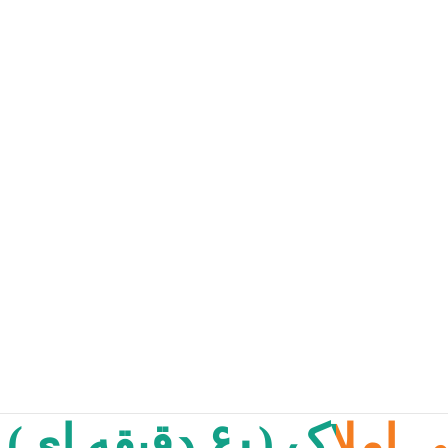
ه ای) 👨🏻‍💼