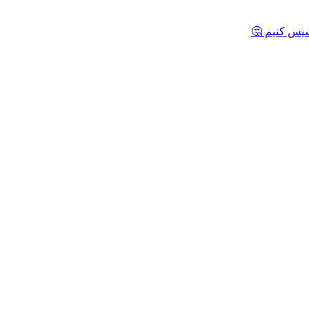
یس کنیم 🤔