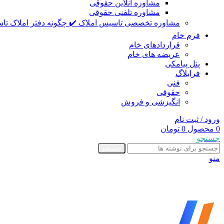
مشاوره آنلاین حقوقی
مشاوره تلفنی حقوقی
مشاوره تخصصی تاسیس املاک ✔️ چگونه دفتر املاک تاس
فرم خام
قراردادهای خام
عریضه های خام
پنل پیامکی
فرابلاگ
فنی
حقوقی
انگیزشی و فروش
ورود / ثبت نام
0
محصول
0
تومان
جستجو
جستجو
منو