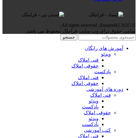
© 2025 [faramelk]. All rights reserved.
تمامی حقوق برای وب سایت فراملک محفوظ می باشد.
جستجو
آموزش های رایگان
ویدئو
فنی املاک
حقوقی املاک
پادکست
فنی املاک
حقوقی املاک
دوره های آموزشی
فنی املاک
ویدئو
پادکست
حقوقی املاک
ویدئو
پادکست
کتب آموزشی
فنی املاک