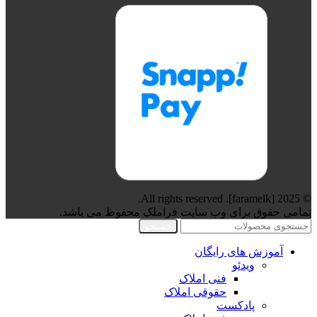
© 2025 [faramelk]. All rights reserved.
تمامی حقوق برای وب سایت فراملک محفوظ می باشد.
جستجو
آموزش های رایگان
ویدئو
فنی املاک
حقوقی املاک
پادکست