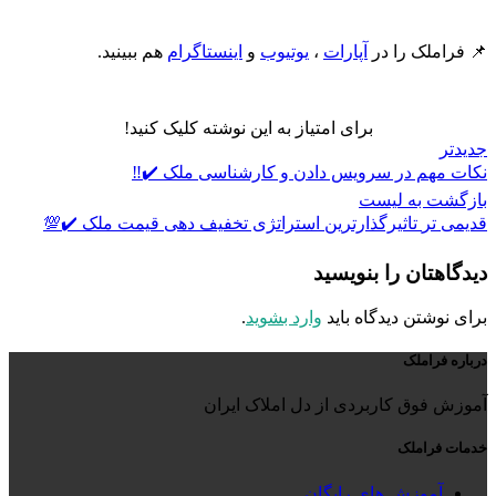
📌 فراملک را در
آپارات
،
یوتیوب
و
اینستاگرام
هم ببینید.
برای امتیاز به این نوشته کلیک کنید!
جدیدتر
نکات مهم در سرویس دادن و کارشناسی ملک ✔️‼️
بازگشت به لیست
قدیمی تر
تاثیرگذارترین استراتژی تخفیف دهی قیمت ملک ✔️💯
دیدگاهتان را بنویسید
برای نوشتن دیدگاه باید
وارد بشوید
.
درباره فراملک
آموزش فوق کاربردی از دل املاک ایران
خدمات فراملک
آموزش های رایگان