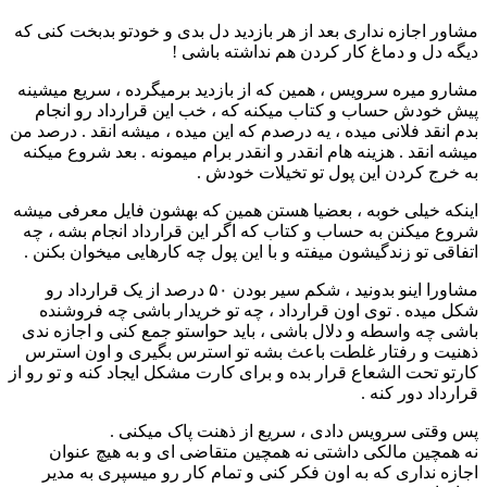
مشاور اجازه نداری بعد از هر بازدید دل بدی و خودتو بدبخت کنی که
دیگه دل و دماغ کار کردن هم نداشته باشی !
مشارو میره سرویس ، همین که از بازدید برمیگرده ، سریع میشینه
پیش خودش حساب و کتاب میکنه که ، خب این قرارداد رو انجام
بدم انقد فلانی میده ، یه درصدم که این میده ، میشه انقد . درصد من
میشه انقد . هزینه هام انقدر و انقدر برام میمونه . بعد شروع میکنه
به خرج کردن این پول تو تخیلات خودش .
اینکه خیلی خوبه ، بعضیا هستن همین که بهشون فایل معرفی میشه
شروع میکنن به حساب و کتاب که اگر این قرارداد انجام بشه ، چه
اتفاقی تو زندگیشون میفته و با این پول چه کارهایی میخوان بکنن .
مشاورا اینو بدونید ، شکم سیر بودن ۵۰ درصد از یک قرارداد رو
شکل میده . توی اون قرارداد ، چه تو خریدار باشی چه فروشنده
باشی چه واسطه و دلال باشی ، باید حواستو جمع کنی و اجازه ندی
ذهنیت و رفتار غلطت باعث بشه تو استرس بگیری و اون استرس
کارتو تحت الشعاع قرار بده و برای کارت مشکل ایجاد کنه و تو رو از
قرارداد دور کنه .
پس وقتی سرویس دادی ، سریع از ذهنت پاک میکنی .
نه همچین مالکی داشتی نه همچین متقاضی ای و به هیچ عنوان
اجازه نداری که به اون فکر کنی و تمام کار رو میسپری به مدیر