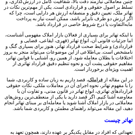
چنین معاملاتی نیازمند دقت بالا، شفافیت کامل در ارزش‌گذاری، و
تسلط بر اصول حقوقی و قراردادی است. یکی از مهم‌ترین نکات در
تهاتر ملک، تعیین دقیق و منصفانه ارزش هر دارایی است، چرا که
اگر ارزش دو طرف نابرابر باشد، ممکن است نیاز به پرداخت
مابه‌التفاوت یا درج شروط خاصی در قرارداد باشد.
با اینکه تهاتر برای بسیاری از فعالان بازار املاک مفهومی آشناست،
اما جزئیات قانونی آن، انواع تهاتر (قهری، ایقاعی، قضایی و
قراردادی) و شرایط صحت قرارداد تهاتر، هنوز برای بسیاری گنگ و
نامشخص است. بی‌اطلاعی از این موضوعات می‌تواند منجر به بروز
اختلافات یا بطلان معامله شود. از همین رو، آشنایی با قوانین تهاتر،
مفاهیم حقوقی پشت آن، و نحوه تنظیم دقیق قرارداد تهاتری از
اهمیت ویژه‌ای برخوردار است.
در این مقاله از
فراملک
، قصد داریم به زبان ساده و کاربردی، شما
را با مفهوم تهاتر، نحوه اجرای آن در معاملات ملکی، نکات حقوقی
قراردادهای تهاتری، انواع تهاتر در قانون مدنی، و تفاوت آن با
معاوضه آشنا کنیم. اگر قصد دارید با یکی از منعطف‌ترین روش‌های
معاملاتی در بازار املاک آشنا شوید یا معامله‌ای بر مبنای تهاتر انجام
دهید، این مقاله می‌تواند راهنمای مطمئن و کاربردی شما باشد.
تهاتر چیست
تعهداتی که افراد در مقابل یکدیگر بر عهده دارند، همچون تعهد به