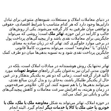
در دنیای معاملات املاک و مستغلات، شیوه‌های متنوعی برای تبادل
دارایی‌ها وجود دارد که هر کدام متناسب با شرایط اقتصادی، حقوقی
و توافقی میان طرفین به کار گرفته می‌شوند. یکی از روش‌های
جالب و کارآمد در این حوزه،
تهاتر ملک
است؛ روشی که می‌تواند
جایگزینی برای معاملات نقدی باشد و از پیچیدگی‌های پرداخت پول
در برخی موارد جلوگیری کند. تهاتر که در زبان ساده به معنای
“پایاپای” یا “معاوضه” است، می‌تواند به‌صورت کاملاً قانونی
جایگزین پرداخت نقدی شود و به تسویه بدهی‌ها میان دو طرف کمک
کند.
تهاتر نه‌تنها یک روش هوشمندانه در مبادلات املاک است، بلکه در
قانون مدنی ایران نیز به‌عنوان یکی از راه‌های
سقوط تعهدات
مورد
تأکید قرار گرفته است. زمانی که دو نفر به یکدیگر بدهکار و در عین
حال از یکدیگر طلبکار باشند، به‌جای رد و بدل کردن مبالغ نقدی،
می‌توانند بدهی‌ها را با هم تسویه کنند. این کار، علاوه‌بر صرفه‌جویی
در زمان و هزینه، به افزایش سرعت معاملات و کاهش پیچیدگی‌های
مالی و بانکی نیز کمک می‌کند.
در حوزه املاک، تهاتر می‌تواند به شکل
معاوضه ملک با ملک، ملک با
خودرو، یا حتی ملک با کالا یا خدمات دیگر
انجام گیرد. البته انجام