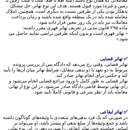
معاملاتی که همان نوع باشند (مثلاً طلا با طلا، ملک با ملک، زمین با
زمین و غیره) مورد قبول هستند. هدف این نوع تهاتر، حل مشکل
بدهکار بودن یکی از طرفین نسبت به دیگری است. همچنین، املاک
معامله شده باید در یک منطقه واقع شده باشند و زمان پرداخت
معاملات نیز باید در یک روز معین قرار داده شود.
ماده ۲۹۵ قانون مدنی در تعریف تهاتر قهری مقرر داشته:
« تهاتر قهری است و بدون اینکه طرفین تراضی نمایند حاصل می
شود.»
✅
تهاتر قضایی
تهاتر قضایی، وقتی رخ می‌دهد که دادگاه پس از بررسی پرونده
مربوط به دو تعهد یا دو بدهی متقابل، شرایط تهاتر میان آن‌ها را تأیید
کند و حکمی برای انجام تهاتر صادر کند.
تهاتر قضایی به طور کامل با ورود مراجع قضایی انجام می‌شود و
رای نهایی توسط قاضی دادگاه صادر می‌شود. در این نوع از تهاتر،
معامله باید از نظر شرعی و قانونی کاملاً تایید شود.
✅
تهاتر ایقاعی
در صورتی که یک فرد بدهی‌های متعددی با وثیقه‌های گوناگون داشته
باشد و جمع وثیقه‌ها از مبلغ بدهی او بیشتر باشد، او می‌تواند بر
اساس خواسته خود، تهاتر ایقاعی را صورت دهد. در این نوع تهاتر،