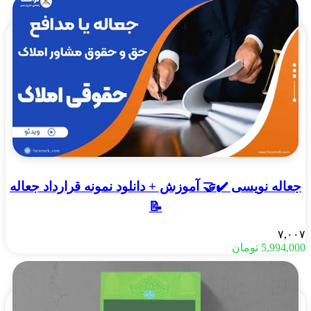
جعاله نویسی ✔️🤝 آموزش + دانلود نمونه قرارداد جعاله
📝
۷,۰۰۷
5,994,000
تومان