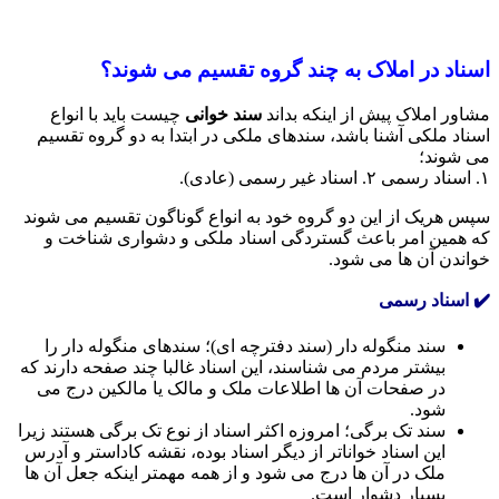
اسناد در املاک به چند گروه تقسیم می شوند؟
مشاور املاک پیش از اینکه بداند
سند خوانی
چیست باید با انواع
اسناد ملکی آشنا باشد، سندهای ملکی در ابتدا به دو گروه تقسیم
می شوند؛
۱. اسناد رسمی ۲. اسناد غیر رسمی (عادی).
سپس هریک از این دو گروه خود به انواع گوناگون تقسیم می شوند
که همین امر باعث گستردگی اسناد ملکی و دشواری شناخت و
خواندن آن ها می شود.
✔️ اسناد رسمی
سند منگوله دار (سند دفترچه ای)؛ سندهای منگوله دار را
بیشتر مردم می شناسند، این اسناد غالبا چند صفحه دارند که
در صفحات آن ها اطلاعات ملک و مالک یا مالکین درج می
شود.
سند تک برگی؛ امروزه اکثر اسناد از نوع تک برگی هستند زیرا
این اسناد خواناتر از دیگر اسناد بوده، نقشه کاداستر و آدرس
ملک در آن ها درج می شود و از همه مهمتر اینکه جعل آن ها
بسیار دشوار است.