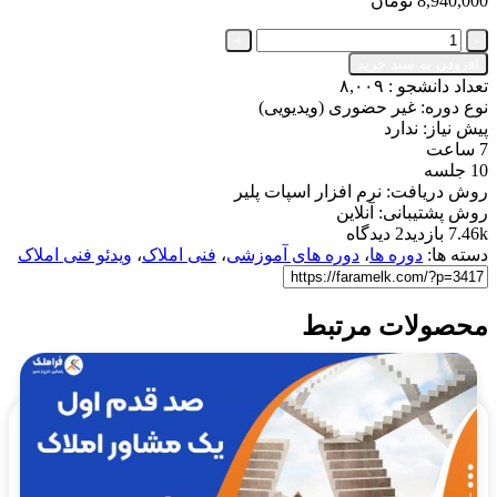
8,940,000
تومان
آموزش
سند
افزودن به سبد خرید
خوانی
تعداد دانشجو :
۸,۰۰۹
و
نوع دوره: غیر حضوری (ویدیویی)
قراردادنویسی
پیش نیاز: ندارد
(جامع
7 ساعت
و
10 جلسه
پیشرفته)
روش دریافت: نرم افزار اسپات پلیر
✔️
روش پشتیبانی: آنلاین
7.46k بازدید
2 دیدگاه
عدد
دسته ها:
دوره ها
،
دوره های آموزشی
،
فنی املاک
،
ویدئو فنی املاک
محصولات مرتبط