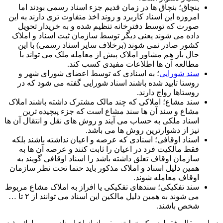
بنچاق؛ بنچاق ها در زمان قدیم جزء اسناد رسمی بودند اما
امروزه این اسناد کاربرد و روند اخذ متفاوت تری دارند به این
صورت که توسط دفترخانه تنظیم شده و به خریدار تحویل
داده می شوند یعنی دیگر توسط سازمان ثبت اسناد و املاک
کشور صادر نمی شوند (برخلاف سایر اسناد رسمی) با این
حال باز هم مشاور املاک پیش از معامله ملک می تواند با
مطالعه آن ها اطلاعات مفیدی کسب کند.
سند شورایی
؛ به اسنادی که توسط اعضای شورای شهر و
روستا تایید شده باشند اسناد شورایی گفته می شود که در
روستاها رواج دارند.
سند مشاع؛ املاکی که چند مالک مشترک داشته باشند املاک
مشاع و سند آن ها سند مشاع است که جزء پیچیده ترین
اسناد ملکی به حساب می آیند و روش های نقل و انتقال آن ها
نیز از دشوارترین روش ها می باشد.
اسناد اوقافی؛ اسنادی که عرصه و اعیان نداشته باشند بلکه
فقط مالکیت فرد در اعیان را ثابت کنند و عرصه آن ها به
سازمان اوقاف تعلق داشته باشد را اسناد اوقافی گویند به
همین دلیل اسناد و املاک مذکور باید حتما تحت نظر سازمان
اوقاف معامله شوند.
سند تفکیکی؛ سندهای تفکیکی یا افراز به املاک مشاع مربوط
می شوند به همین دلیل مالکین این اسناد می توانند از ۲ تا …
شخص باشند.