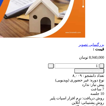
بزرگنمایی تصویر
قیمت :
8,940,000
تومان
آموزش
سند
افزودن به سبد خرید
خوانی
تعداد دانشجو :
۸,۰۰۹
و
نوع دوره: غیر حضوری (ویدیویی)
قراردادنویسی
پیش نیاز: ندارد
(جامع
7 ساعت
و
10 جلسه
پیشرفته)
روش دریافت: نرم افزار اسپات پلیر
✔️
روش پشتیبانی: آنلاین