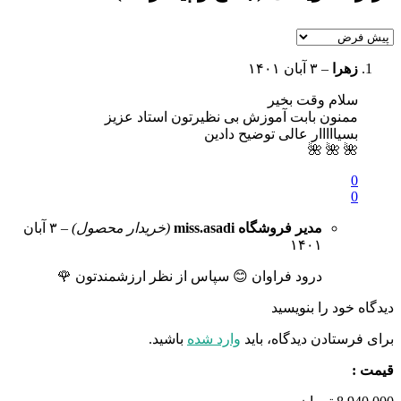
زهرا
–
۳ آبان ۱۴۰۱
سلام وقت بخیر
ممنون بابت آموزش بی نظیرتون استاد عزیز
بسیااااار عالی توضیح دادین
🌺 🌺 🌺
0
0
مدیر فروشگاه
miss.asadi
(خریدار محصول)
–
۳ آبان
۱۴۰۱
درود فراوان 😊 سپاس از نظر ارزشمندتون 🌹
دیدگاه خود را بنویسید
برای فرستادن دیدگاه، باید
وارد شده
باشید.
قیمت :