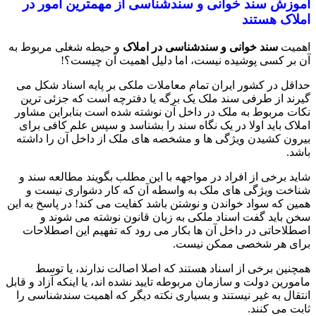
آموزش سند خوانی و سندشناسی از مهمترین امور در
املاک هستند
اهمیت
سند خوانی و سندشناسی در املاک
و حیطه شغلی مربوط به
آن بر کسی پوشیده نیست، اما دلیل اهمیت آن چیست؟!
حداقل در کشور ایران تمام معاملات ملکی بر پایه اسناد شکل می
گیرند از طرفی سند ملک یک برگه یا دفترچه است که جزئی ترین
نکات مربوط به ملک در داخل آن نوشته شده است بنابراین مشاور
املاک باید اولا در یک نگاه سند را بشناسد و سپس علم کافی برای
بیرون کشیدن ویژگی ها و مشخصه های ملک از داخل آن را داشته
باشد.
شاید برخی از افراد در مواجهه با این مطلب بگویند مطالعه سند و
شناخت ویژگی های ملک به واسطه آن که کار دشواری نیست و
همین که سواد خواندن و نوشتن باشد کفایت می کند! در پاسخ به این
سخن باید گفت اسناد ملکی به زبان قانون نوشته می شوند و
اصطلاحاتی در داخل آن ها بکار می رود که تفهیم این اصطلاحات
برای هر شخصی ممکن نیست.
همچنین برخی از اسناد هستند که اصلا اصالت ندارند، یا توسط
مامورین دولت و سازمان مربوطه تایید نشده اند، یا اینکه آزاد و قابل
انتقال به غیر نیستند و بسیاری نکته دیگر که اهمیت سندشناسی را
ثابت می کنند.