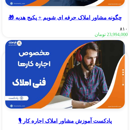
چگونه مشاور املاک حرفه ای شویم + پکیج هدیه 🎁
۸۱۰
23,994,000
تومان
پادکست آموزش مشاور املاک اجاره کار 🎙