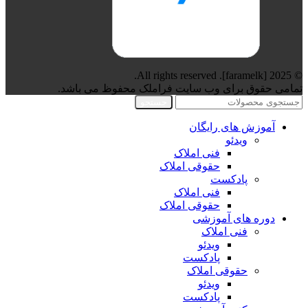
© 2025 [faramelk]. All rights reserved.
تمامی حقوق برای وب سایت فراملک محفوظ می باشد.
جستجو
آموزش های رایگان
ویدئو
فنی املاک
حقوقی املاک
پادکست
فنی املاک
حقوقی املاک
دوره های آموزشی
فنی املاک
ویدئو
پادکست
حقوقی املاک
ویدئو
پادکست