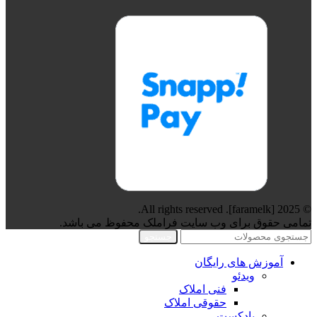
© 2025 [faramelk]. All rights reserved.
تمامی حقوق برای وب سایت فراملک محفوظ می باشد.
جستجو
آموزش های رایگان
ویدئو
فنی املاک
حقوقی املاک
پادکست