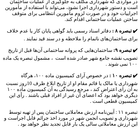
در مواردی که شهرداری مکلف به جلوگیری از عملیات ساختمان
است و دستور شهرداری اجرا نشود، می‌تواند با استفاده از مأمورین
اجراییات خود و در صورت لزوم مأمورین انتظامی برای متوقف
ساختن عملیات ساختمانی اقدام کند.
✔️ تبصره ۸ :
دفاتر اسناد رسمی باید گواهی پایان کار یا عدم خلاف
برای ساختمان‌های ناتمام را ملاحظه و در سند قید نمایند .
✔️ تبصره ۹:
ساختمان‌هایی که پروانه ساختمانی آن‌ها قبل از تاریخ
تصویب نقشه جامع شهر صادر شده است ، مشمول تبصره یک ماده
۱۰۰ نمی شوند .
✔️ تبصره ۱۰ :
در خصوص آرای کمیسیون ماده ۱۰۰، هرگاه
شهرداری یا مالک یا قائم‌ مقام او از تاریخ ابلاغ ظرف 10روز نسبت
به آن رای اعتراض کند ، مرجع رسیدگی به آن کمیسیون ماده ۱۰۰
دیگری خواهد بود که اعضای آن غیر از افراد قبلی باشند . رأی این
کمیسیون قطعی است .
تبصره ۱۱ : آیین‌نامه ارزش معاملاتی ساختمان پس از تهیه توسط
شهرداری و تصویب انجمن شهر در مورد اخذ جرائم قابل اجراست و
این ارزش معاملاتی سالی یک بار قابل‌ تجدید نظر خواهد بود .