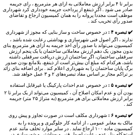
برابر تا ۴ برابر ارزش معاملاتی به ازای هر مترمربع ، رای جریمه
صادر می شود . اگر ذینفع از پرداخت جریمه خودداری کرد شهرداری
موظف است مجدداً پروانه را به همان کمیسیون ارجاع و تقاضای
صدور رأی تخریب کند .
✔️ تبصره ۴ :
در خصوص ساخت و ساز بنایی که مجوز از شهرداری
ندارند ، اگر اصول فنی شهرسازی و بهداشتی رعایت شده باشد ،
کمیسیون می‌تواند با صدور رأی اخذ جریمه به ازای هر مترمربع بنای
بدون مجوز، یک دهم ارزش معاملاتی ساختمان یا یک پنجم ارزش
سرقفلی ساختمان، اگر ساختمان ارزش دریافت سرقفلی داشته
باشد، هرکدام که مبلغ آن بیش‌تر است از ذینفع، بلامانع بودن صدور
برگ پایان ساختمان را به شهرداری اعلام کند . برای اضافه بنای زائد
بر تراکم مجاز بر اساس مفاد تبصره‌های ۲ و ۳ عمل خواهد شد.
✔️ تبصره ۵ :
در خصوص عدم احداث پارکینگ یا غیرقابل استفاده
بودن آن و عدم امکان اصلاح آن ، کمیسیون می‌تواند از یک برابر تا ۲
برابر ارزش معاملاتی برای هر مترمربع (به متراژ ۲۵ متر) جریمه
کند .
✔️ تبصره ۶ :
شهرداری مکلف است در صورت تجاوز و پیش روی
مالک به معابر عمومی ، از ادامه کار جلوگیری و پرونده را به
کمیسیون ماده ۱۰۰ ارجاع نماید . در سایر موارد تخلف مانند عدم
استحکام بنا ، عدم رعایت اصول فنی و بهداشتی و شهرسازی در