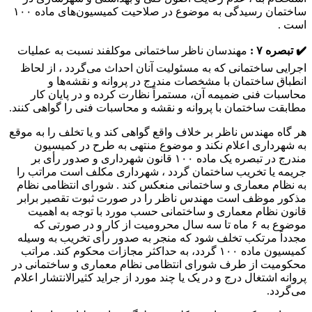
ساختمان رسیدگی به موضوع در صلاحیت کمیسیون‌های ماده ۱۰۰
است .
✔️ تبصره ۷ :
مهندسان ناظر ساختمانی موکلفند نسبت به عملیات
اجرایی ساختمانی که به مسئولیت آنان احداث می‌گردد ، از لحاظ
انطباق ساختمان با مشخصات مندرج در پروانه و نقشه‌ها و
محاسبات فنی ضمیمه آن، مستمراً نظارت کرده و در پایان کار
مطابقت ساختمان با پروانه و نقشه و محاسبات فنی را گواهی کنند.
هر گاه مهندس ناظر بر خلاف واقع گواهی کند و یا تخلف را به موقع
به شهرداری اعلام نکند و موضوع منتهی به طرح در کمیسیون
مندرج در تبصره یک ماده ۱۰۰ قانون شهرداری و صدور رأی بر
جریمه یا تخریب ساختمان گردد ، شهرداری مکلف است مراتب را
به نظام معماری و ساختمانی منعکس کند . شورای انتظامی نظام
مذکور موظف است مهندس ناظر را در صورت ثبوت تقصیر برابر
قانون نظام معماری و ساختمانی حسب مورد با توجه به اهمیت
موضوع به ۶ ماه تا سه سال محرومیت از کار و در صورتی که
مجدداً مرتکب تخلف شود که منجر به صدور رأی تخریب به وسیله
کمیسیون ماده ۱۰۰ گردد، به حداکثر مجازات محکوم کند. مراتب
محکومیت از طرف شورای انتظامی نظام معماری و ساختمانی در
پروانه اشتغال درج و در یک یا چند مورد از جراید کثیرالانتشار اعلام
می‌گردد.