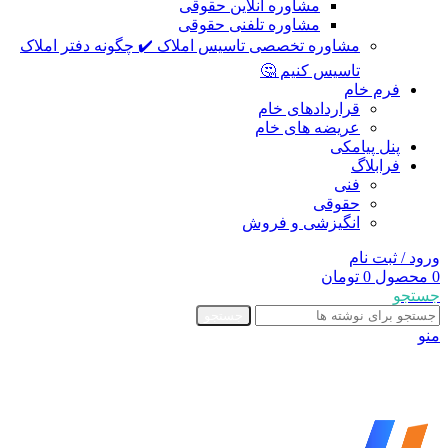
مشاوره آنلاین حقوقی
مشاوره تلفنی حقوقی
مشاوره تخصصی تاسیس املاک ✔️ چگونه دفتر املاک
تاسیس کنیم 🤔
فرم خام
قراردادهای خام
عریضه های خام
پنل پیامکی
فرابلاگ
فنی
حقوقی
انگیزشی و فروش
ورود / ثبت نام
0
محصول
0
تومان
جستجو
جستجو
منو