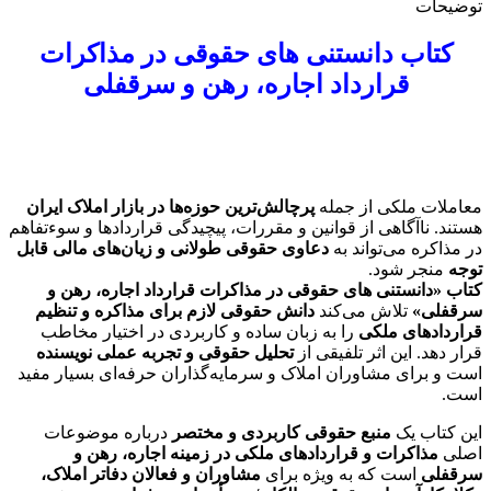
توضیحات
رهن
و
کتاب دانستنی های حقوقی در مذاکرات
سرقفلی
📚
قرارداد اجاره، رهن و سرقفلی
عدد
معاملات ملکی از جمله
پرچالش‌ترین حوزه‌ها در بازار املاک ایران
هستند. ناآگاهی از قوانین و مقررات، پیچیدگی قراردادها و سوءتفاهم
در مذاکره می‌تواند به
دعاوی حقوقی طولانی و زیان‌های مالی قابل
توجه
منجر شود.
کتاب «دانستنی های حقوقی در مذاکرات قرارداد اجاره، رهن و
سرقفلی»
تلاش می‌کند
دانش حقوقی لازم برای مذاکره و تنظیم
قراردادهای ملکی
را به زبان ساده و کاربردی در اختیار مخاطب
قرار دهد. این اثر تلفیقی از
تحلیل حقوقی و تجربه عملی نویسنده
است و برای مشاوران املاک و سرمایه‌گذاران حرفه‌ای بسیار مفید
است.
این کتاب یک
منبع حقوقی کاربردی و مختصر
درباره موضوعات
اصلی
مذاکرات و قراردادهای ملکی در زمینه اجاره، رهن و
سرقفلی
است که به ویژه برای
مشاوران و فعالان دفاتر املاک،