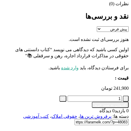
نظرات (0)
نقد و بررسی‌ها
هنوز بررسی‌ای ثبت نشده است.
اولین کسی باشید که دیدگاهی می نویسد “کتاب دانستنی های
حقوقی در مذاکرات قرارداد اجاره، رهن و سرقفلی 📚”
برای فرستادن دیدگاه، باید
وارد شده
باشید.
قیمت :
241,900
تومان
کتاب
دانستنی
افزودن به سبد خرید
های
0 بازدید
0 دیدگاه
حقوقی
دسته ها:
پرفروش ترین ها
،
حقوقی املاک
،
کتب آموزشی
در
مذاکرات