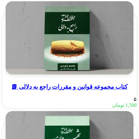
اصلی
فعلی
13,000 تومان
11,700 تومان
بود.
است.
کتاب مجموعه قوانین و مقررات راجع به دلالی 📗
۵
1,500
تومان