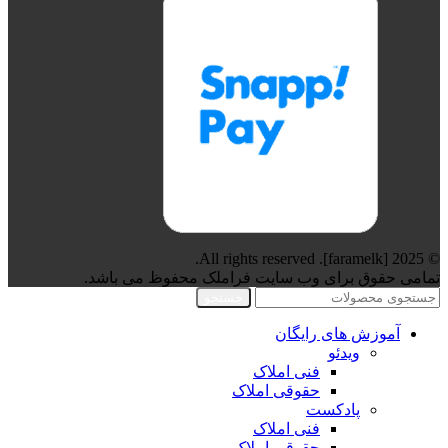
© 2025 [faramelk]. All rights reserved.
تمامی حقوق برای وب سایت فراملک محفوظ می باشد.
جستجو
آموزش های رایگان
ویدئو
فنی املاک
حقوقی املاک
پادکست
فنی املاک
حقوقی املاک