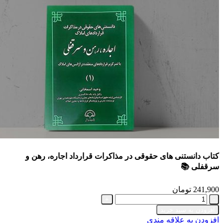
کتاب دانستنی های حقوقی در مذاکرات قرارداد اجاره، رهن و
سرقفلی 📚
241,900
تومان
کتاب
دانستنی
افزودن به سبد خرید
های
افزودن به علاقه مندی