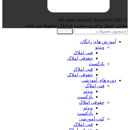
© 2025 [faramelk]. All rights reserved.
تمامی حقوق برای وب سایت فراملک محفوظ می باشد.
جستجو
آموزش های رایگان
ویدئو
فنی املاک
حقوقی املاک
پادکست
فنی املاک
حقوقی املاک
دوره های آموزشی
فنی املاک
ویدئو
پادکست
حقوقی املاک
ویدئو
پادکست
کتب آموزشی
فنی املاک
حقوقی املاک