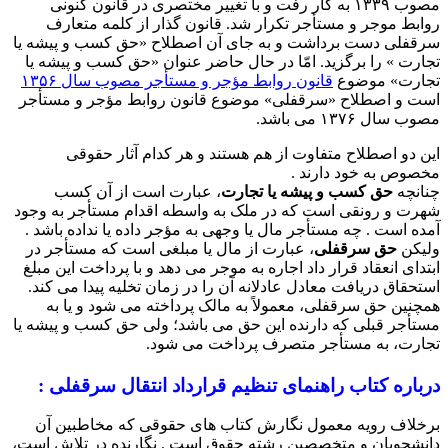
مصوب ۱۳۳۹ به کار رفت و با تغییر مختصری در قانون کنونی
روابط موجر و مستأجر تکرار شد. قانون گذار از کلمه متعارف
سرقفلی دست برداشت و به جای آن اصطلاح «حق کسب و پیشه یا
تجارت » را برگزید. امّا در حال حاضر عنوان «حق کسب و پیشه یا
تجارت» موضوع
قانون روابط مؤجر و مستأجر مصوب سال ۱۳۵۶
است و اصطلاح «سرقفلی» موضوع قانون روابط مؤجر و مستأجر
مصوب سال ۱۳۷۶ می باشد.
این دو اصطلاح متفاوت از هم هستند و هر کدام آثار حقوقی
مخصوص به خود دارند .
چنانچه
حق کسب و پیشه یا تجارت
، عبارت است از آن کسب
شهرت و رونقی است که در ملک به واسطه اقدام مستأجر به وجود
آمده است . چه مستأجر مال یا وجهی به مؤجر داده یا نداده باشد .
ولیکن
حق سرقفلی
، عبارت از مال یا مبلغی است که مستأجر در
ابتدای انعقاد قرار داد اجاره به موجر می دهد و با پرداخت این مبلغ
استحقاق دریافت معادل عادلانه آن را در زمان تخلیه پیدا می کند.
همچنین حق سرقفلی، معمولاً به مالک پرداخته می شود و یا به
مستأجر قبلی که دارنده این حق می باشد؛ ولی حق کسب و پیشه یا
تجارت، به مستأجر متصرف پرداخت می شود.
درباره کتاب راهنمای تنظیم قرارداد انتقال سرقفلی :
برخلاف رویه معمول نگارش کتاب های حقوقی که مخاطبین آن
دانشجویان و متخصصین رشته حقوق است . نگارنده در تلاش است،