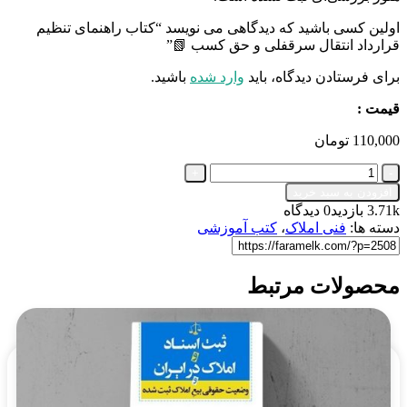
اولین کسی باشید که دیدگاهی می نویسد “کتاب راهنمای تنظیم
قرارداد انتقال سرقفلی و حق کسب 📗”
برای فرستادن دیدگاه، باید
وارد شده
باشید.
قیمت :
110,000
تومان
کتاب
راهنمای
افزودن به سبد خرید
تنظیم
3.71k بازدید
0 دیدگاه
قرارداد
دسته ها:
فنی املاک
،
کتب آموزشی
انتقال
سرقفلی
و
محصولات مرتبط
حق
کسب
📗
عدد