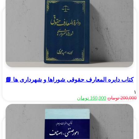
بود.
است.
کتاب دایره المعارف حقوقی شوراها و شهرداری ها 📘
۱
قیمت
قیمت
200,000
تومان
160,000
تومان
اصلی
فعلی
200,000 تومان
160,000 تومان
بود.
است.