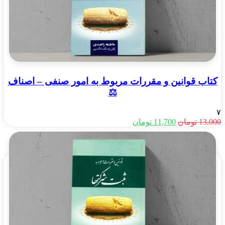
کتاب قوانین و مقررات مربوط به امور صنفی – اصناف
⚖️
۷
قیمت
قیمت
13,000
تومان
11,700
تومان
اصلی
فعلی
13,000 تومان
11,700 تومان
بود.
است.