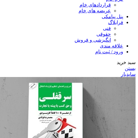
قراردادهای خام
عریضه های خام
پنل پیامکی
فرابلاگ
فنی
حقوقی
انگیزشی و فروش
علاقه مندی
ورود / ثبت نام
سبد خرید
بستن
سایدبار