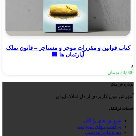
کتاب قوانین و مقررات موجر و مستاجر – قانون تملک
آپارتمان ها 🏢
۶
20,000
تومان
درباره فراملک
آموزش فوق کاربردی از دل املاک ایران
خدمات فراملک
آموزش های رایگان
ورکشاپ های آموزشی
دوره های آموزشی