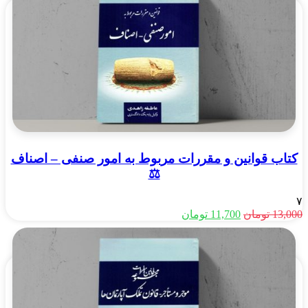
کتاب قوانین و مقررات مربوط به امور صنفی – اصناف
⚖️
۷
قیمت
قیمت
13,000
تومان
11,700
تومان
اصلی
فعلی
13,000 تومان
11,700 تومان
بود.
است.