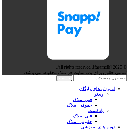
© 2025 [faramelk]. All rights reserved.
تمامی حقوق برای وب سایت فراملک محفوظ می باشد.
جستجو
آموزش های رایگان
ویدئو
فنی املاک
حقوقی املاک
پادکست
فنی املاک
حقوقی املاک
دوره های آموزشی