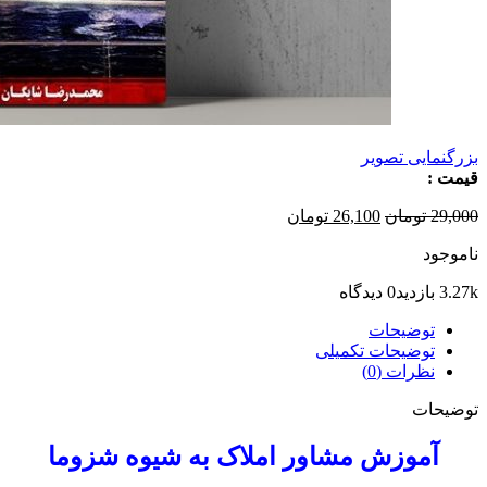
بزرگنمایی تصویر
قیمت :
قیمت
قیمت
29,000
تومان
26,100
تومان
اصلی
فعلی
ناموجود
29,000 تومان
26,100 تومان
بود.
است.
3.27k بازدید
0 دیدگاه
توضیحات
توضیحات تکمیلی
نظرات (0)
توضیحات
آموزش مشاور املاک به شیوه شزوما