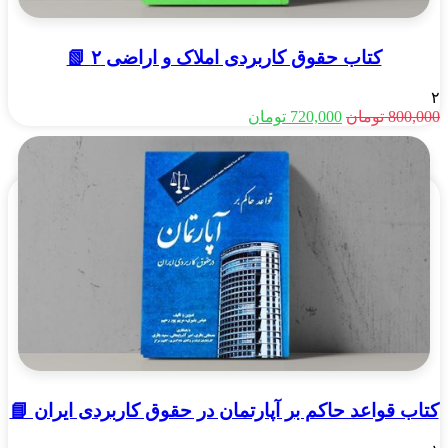
کتاب حقوق کاربردی املاک و اراضی ۲ 📗
۲
قیمت
قیمت
800,000
تومان
720,000
تومان
اصلی
فعلی
800,000 تومان
720,000 تومان
بود.
است.
کتاب قواعد حاکم بر آپارتمان در حقوق کاربردی ایران 📘