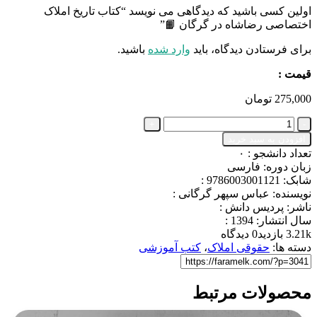
اولین کسی باشید که دیدگاهی می نویسد “کتاب تاریخ املاک
اختصاصی رضاشاه در گرگان 📙”
برای فرستادن دیدگاه، باید
وارد شده
باشید.
قیمت :
275,000
تومان
کتاب
تاریخ
افزودن به سبد خرید
املاک
تعداد دانشجو :
۰
اختصاصی
زبان دوره: فارسی
رضاشاه
شابک: 9786003001121 :
در
نویسنده: عباس سپهر گرگانی :
گرگان
ناشر: پردیس دانش :
📙
سال انتشار: 1394 :
عدد
3.21k بازدید
0 دیدگاه
دسته ها:
حقوقی املاک
،
کتب آموزشی
محصولات مرتبط