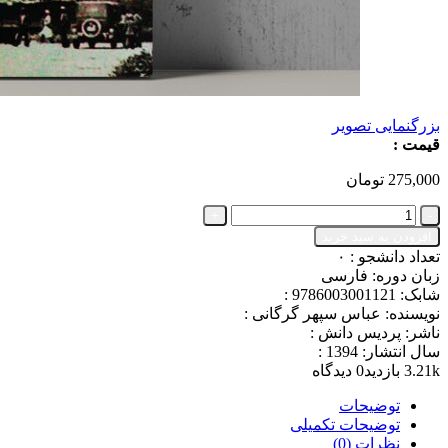
بزرگنمایی تصویر
قیمت :
275,000
تومان
کتاب
تاریخ
افزودن به سبد خرید
املاک
تعداد دانشجو :
۰
اختصاصی
زبان دوره: فارسی
رضاشاه
شابک: 9786003001121 :
در
نویسنده: عباس سپهر گرگانی :
گرگان
ناشر: پردیس دانش :
📙
سال انتشار: 1394 :
عدد
3.21k بازدید
0 دیدگاه
توضیحات
توضیحات تکمیلی
نظرات (0)