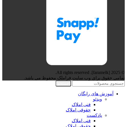
© 2025 [faramelk]. All rights reserved.
تمامی حقوق برای وب سایت فراملک محفوظ می باشد.
جستجو
آموزش های رایگان
ویدئو
فنی املاک
حقوقی املاک
پادکست
فنی املاک
حقوقی املاک