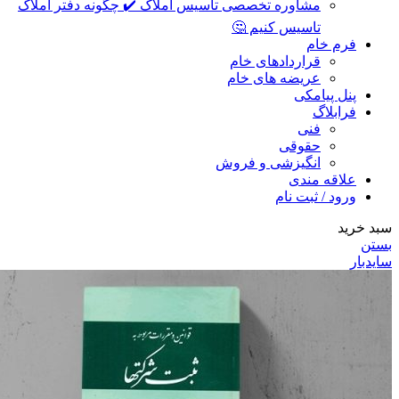
مشاوره تخصصی تاسیس املاک ✔️ چگونه دفتر املاک
تاسیس کنیم 🤔
فرم خام
قراردادهای خام
عریضه های خام
پنل پیامکی
فرابلاگ
فنی
حقوقی
انگیزشی و فروش
علاقه مندی
ورود / ثبت نام
سبد خرید
بستن
سایدبار