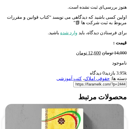
هنوز بررسی‌ای ثبت نشده است.
اولین کسی باشید که دیدگاهی می نویسد “کتاب قوانین و مقررات
مربوط به ثبت شرکت ها 📗”
برای فرستادن دیدگاه، باید
وارد شده
باشید.
قیمت :
قیمت
قیمت
14,000
تومان
12,600
تومان
اصلی
فعلی
ناموجود
14,000 تومان
12,600 تومان
بود.
است.
3.95k بازدید
0 دیدگاه
دسته ها:
حقوقی املاک
،
کتب آموزشی
محصولات مرتبط