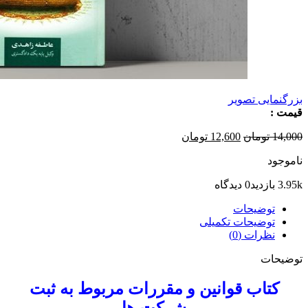
بزرگنمایی تصویر
قیمت :
قیمت
قیمت
14,000
تومان
12,600
تومان
اصلی
فعلی
ناموجود
14,000 تومان
12,600 تومان
بود.
است.
3.95k بازدید
0 دیدگاه
توضیحات
توضیحات تکمیلی
نظرات (0)
توضیحات
کتاب قوانین و مقررات مربوط به ثبت
شرکت ها