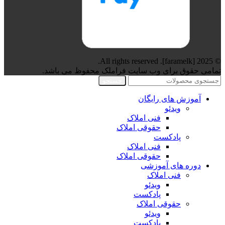
© 2025 [faramelk]. All rights reserved.
تمامی حقوق برای وب سایت فراملک محفوظ می باشد.
جستجو
آموزش های رایگان
ویدئو
فنی املاک
حقوقی املاک
پادکست
فنی املاک
حقوقی املاک
دوره های آموزشی
فنی املاک
ویدئو
پادکست
حقوقی املاک
ویدئو
پادکست